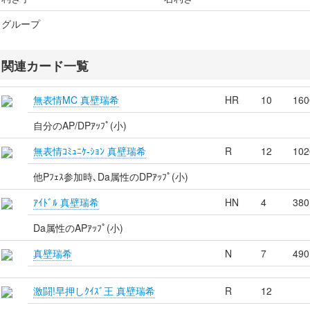
グループ
関連カード一覧
無表情MC 真壁瑞希
HR
10
160
自分のAP/DPｱｯﾌﾟ(小)
無表情ｺﾐｭﾆｹ-ｼｮﾝ 真壁瑞希
R
12
102
他Pﾌｪｽ参加時､Da属性のDPｱｯﾌﾟ(小)
ｱｲﾄﾞﾙ 真壁瑞希
HN
4
380
Da属性のAPｱｯﾌﾟ(小)
真壁瑞希
N
7
490
激闘!早押しｸｲｽﾞ王 真壁瑞希
R
12