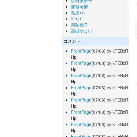
佐竹美奈子
篠宮可憐
島原ｴﾚﾅ
ｼﾞｭﾘｱ
周防桃子
高槻やよい
コメント
FrontPage
(07/08) by kTEBxR
Hp
FrontPage
(07/08) by kTEBxR
Hp
FrontPage
(07/08) by kTEBxR
Hp
FrontPage
(07/08) by kTEBxR
Hp
FrontPage
(07/08) by kTEBxR
Hp
FrontPage
(07/08) by kTEBxR
Hp
FrontPage
(07/08) by kTEBxR
Hp
FrontPage
(07/08) by kTEBxR