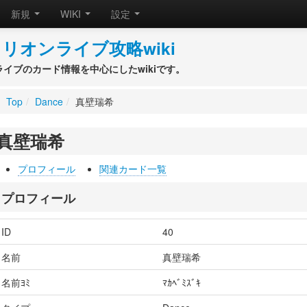
新規
WIKI
設定
リオンライブ攻略wiki
ライブのカード情報を中心にしたwikiです。
Top
/
Dance
/
真壁瑞希
真壁瑞希
プロフィール
関連カード一覧
プロフィール
ID
40
名前
真壁瑞希
名前ﾖﾐ
ﾏｶﾍﾞﾐｽﾞｷ