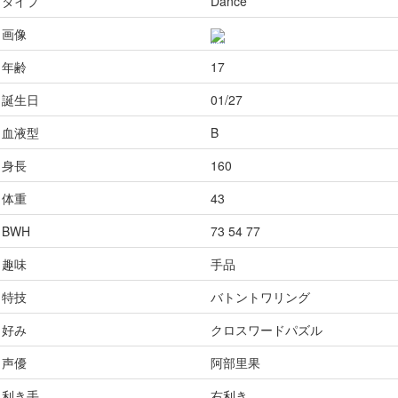
タイプ
Dance
画像
年齢
17
誕生日
01/27
血液型
B
身長
160
体重
43
BWH
73 54 77
趣味
手品
特技
バトントワリング
好み
クロスワードパズル
声優
阿部里果
利き手
右利き