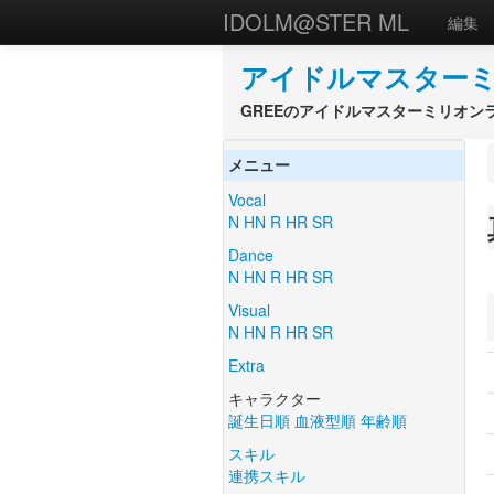
IDOLM@STER ML
編集
アイドルマスターミ
GREEのアイドルマスターミリオン
メニュー
Vocal
N
HN
R
HR
SR
Dance
N
HN
R
HR
SR
Visual
N
HN
R
HR
SR
Extra
キャラクター
誕生日順
血液型順
年齢順
スキル
連携スキル