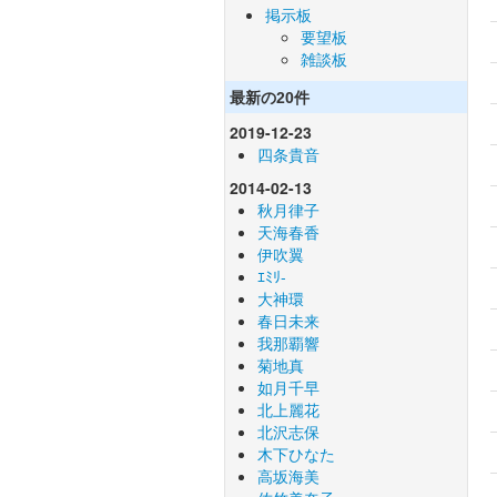
掲示板
要望板
雑談板
最新の20件
2019-12-23
四条貴音
2014-02-13
秋月律子
天海春香
伊吹翼
ｴﾐﾘ-
大神環
春日未来
我那覇響
菊地真
如月千早
北上麗花
北沢志保
木下ひなた
高坂海美