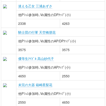
迷える乙女 三浦あずさ
他Pﾌｪｽ参加時､Vo属性のDPｱｯﾌﾟ(小)
2338
4263
騎士団の行軍 天空橋朋花
他Pﾌｪｽ参加時､Vo属性のAP/DPｱｯﾌﾟ(小)
3575
3575
優等生ｱｲﾄﾞﾙ 高山紗代子
他Pﾌｪｽ参加時､Vo属性のAPｱｯﾌﾟ(小)
4650
2550
未完の大器 箱崎星梨花
他Pﾌｪｽ参加時､Vo属性のDPｱｯﾌﾟ(小)
2550
4650