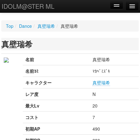
IDOLM@STER ML
編集
Top
/
Dance
/
真壁瑞希
/
真壁瑞希
新規
真壁瑞希
WIKI
設定
名前
真壁瑞希
名前ﾖﾐ
ﾏｶﾍﾞﾐｽﾞｷ
キャラクター
真壁瑞希
レア度
N
最大Lv
20
コスト
7
初期AP
490