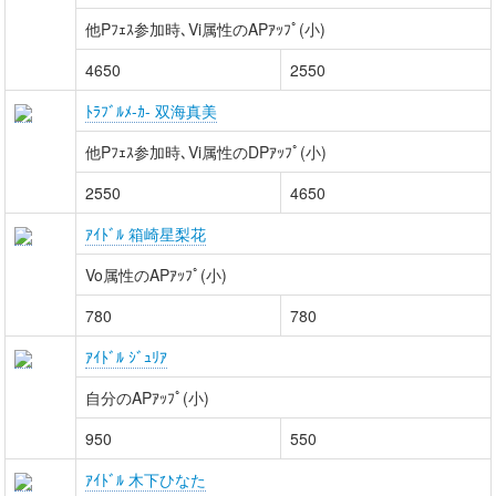
他Pﾌｪｽ参加時､Vi属性のAPｱｯﾌﾟ(小)
4650
2550
ﾄﾗﾌﾞﾙﾒ-ｶ- 双海真美
他Pﾌｪｽ参加時､Vi属性のDPｱｯﾌﾟ(小)
2550
4650
ｱｲﾄﾞﾙ 箱崎星梨花
Vo属性のAPｱｯﾌﾟ(小)
780
780
ｱｲﾄﾞﾙ ｼﾞｭﾘｱ
自分のAPｱｯﾌﾟ(小)
950
550
ｱｲﾄﾞﾙ 木下ひなた