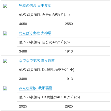
完璧の信念 田中琴葉
他Pﾌｪｽ参加時､自分のAPｱｯﾌﾟ(小)
4650
2550
わんぱく出社 大神環
他Pﾌｪｽ参加時､自分のAPｱｯﾌﾟ(小)
3488
1913
なでなで要求 野々原茜
他Pﾌｪｽ参加時､Da属性のAPｱｯﾌﾟ(小)
3488
1913
みんな家族! 我那覇響
他Pﾌｪｽ参加時､Da属性のAP/DPｱｯﾌﾟ(小)
2925
2925