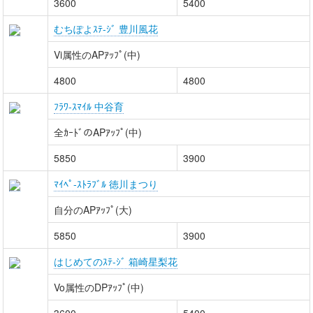
3600
5400
むちぽよｽﾃ-ｼﾞ 豊川風花
Vi属性のAPｱｯﾌﾟ(中)
4800
4800
ﾌﾗﾜ-ｽﾏｲﾙ 中谷育
全ｶｰﾄﾞのAPｱｯﾌﾟ(中)
5850
3900
ﾏｲﾍﾟ-ｽﾄﾗﾌﾞﾙ 徳川まつり
自分のAPｱｯﾌﾟ(大)
5850
3900
はじめてのｽﾃ-ｼﾞ 箱崎星梨花
Vo属性のDPｱｯﾌﾟ(中)