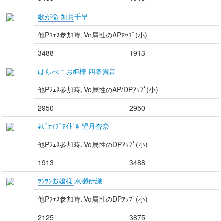
歌が命 如月千早
他Pﾌｪｽ参加時､Vo属性のAPｱｯﾌﾟ(小)
3488
1913
はらぺこお姫様 四条貴音
他Pﾌｪｽ参加時､Vo属性のAP/DPｱｯﾌﾟ(小)
2950
2950
ﾈｶﾞﾃｨﾌﾞｱｲﾄﾞﾙ 望月杏奈
他Pﾌｪｽ参加時､Vo属性のDPｱｯﾌﾟ(小)
1913
3488
ﾂﾝﾂﾝお嬢様 水瀬伊織
他Pﾌｪｽ参加時､Vo属性のDPｱｯﾌﾟ(小)
2125
3875