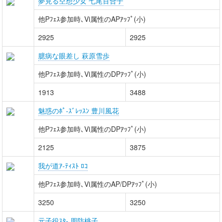
夢見る空想少女 七尾百合子
他Pﾌｪｽ参加時､Vi属性のAPｱｯﾌﾟ(小)
2925
2925
臆病な眼差し 萩原雪歩
他Pﾌｪｽ参加時､Vi属性のDPｱｯﾌﾟ(小)
1913
3488
魅惑のﾎﾟ-ｽﾞﾚｯｽﾝ 豊川風花
他Pﾌｪｽ参加時､Vi属性のDPｱｯﾌﾟ(小)
2125
3875
我が道ｱ-ﾃｨｽﾄ ﾛｺ
他Pﾌｪｽ参加時､Vi属性のAP/DPｱｯﾌﾟ(小)
3250
3250
元子役ｽﾀ- 周防桃子