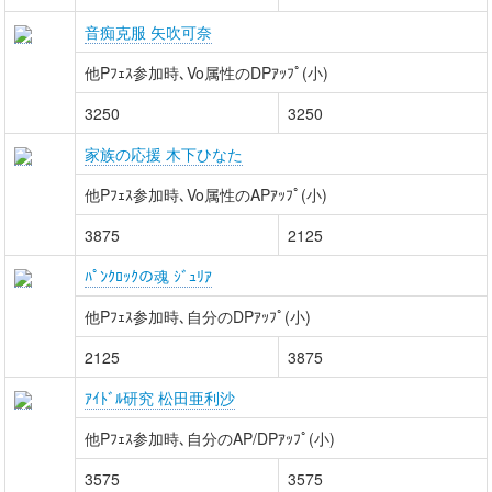
音痴克服 矢吹可奈
他Pﾌｪｽ参加時､Vo属性のDPｱｯﾌﾟ(小)
3250
3250
家族の応援 木下ひなた
他Pﾌｪｽ参加時､Vo属性のAPｱｯﾌﾟ(小)
3875
2125
ﾊﾟﾝｸﾛｯｸの魂 ｼﾞｭﾘｱ
他Pﾌｪｽ参加時､自分のDPｱｯﾌﾟ(小)
2125
3875
ｱｲﾄﾞﾙ研究 松田亜利沙
他Pﾌｪｽ参加時､自分のAP/DPｱｯﾌﾟ(小)
3575
3575