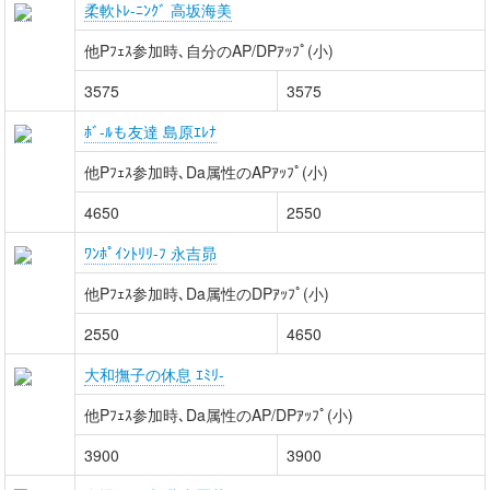
柔軟ﾄﾚ-ﾆﾝｸﾞ 高坂海美
他Pﾌｪｽ参加時､自分のAP/DPｱｯﾌﾟ(小)
3575
3575
ﾎﾞ-ﾙも友達 島原ｴﾚﾅ
他Pﾌｪｽ参加時､Da属性のAPｱｯﾌﾟ(小)
4650
2550
ﾜﾝﾎﾟｲﾝﾄﾘﾘ-ﾌ 永吉昴
他Pﾌｪｽ参加時､Da属性のDPｱｯﾌﾟ(小)
2550
4650
大和撫子の休息 ｴﾐﾘ-
他Pﾌｪｽ参加時､Da属性のAP/DPｱｯﾌﾟ(小)
3900
3900