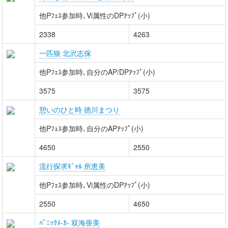
他Pﾌｪｽ参加時､Vi属性のDPｱｯﾌﾟ(小)
2338
4263
一匹狼 北沢志保
他Pﾌｪｽ参加時､自分のAP/DPｱｯﾌﾟ(小)
3575
3575
憩いのひと時 徳川まつり
他Pﾌｪｽ参加時､自分のAPｱｯﾌﾟ(小)
4650
2550
流行探求ｷﾞｬﾙ 所恵美
他Pﾌｪｽ参加時､Vi属性のDPｱｯﾌﾟ(小)
2550
4650
ﾊﾟﾆｯｸﾒ-ｶ- 双海亜美