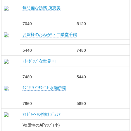
無防備な誘惑 所恵美
7040
5120
お嬢様のおねがい 二階堂千鶴
5440
7480
ﾚﾄﾛﾎﾟｯﾌﾟな世界 ﾛｺ
7480
5440
ﾗﾌﾞﾘ-ﾏﾄﾞﾓﾜｾﾞﾙ 水瀬伊織
7860
5890
ｱｲﾄﾞﾙへの挑戦 ｼﾞｭﾘｱ
Vo属性のAPｱｯﾌﾟ(小)