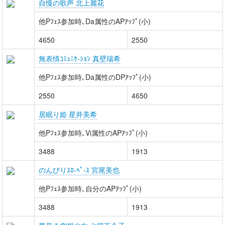
自慢の歌声 北上麗花
他Pﾌｪｽ参加時､Da属性のAPｱｯﾌﾟ(小)
4650
2550
無表情ｺﾐｭﾆｹ-ｼｮﾝ 真壁瑞希
他Pﾌｪｽ参加時､Da属性のDPｱｯﾌﾟ(小)
2550
4650
居眠り姫 星井美希
他Pﾌｪｽ参加時､Vi属性のAPｱｯﾌﾟ(小)
3488
1913
のんびりｽﾛ-ﾍﾟ-ｽ 宮尾美也
他Pﾌｪｽ参加時､自分のAPｱｯﾌﾟ(小)
3488
1913