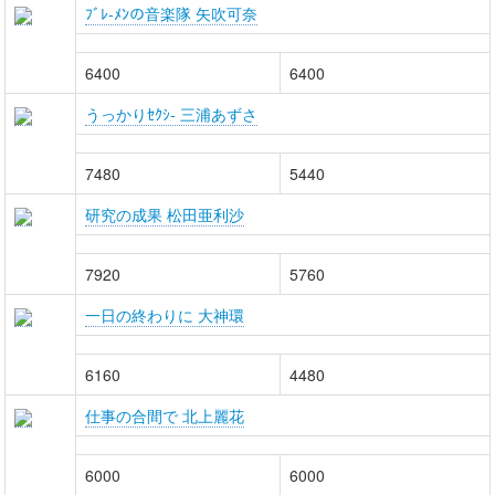
ﾌﾞﾚ-ﾒﾝの音楽隊 矢吹可奈
6400
6400
うっかりｾｸｼ- 三浦あずさ
7480
5440
研究の成果 松田亜利沙
7920
5760
一日の終わりに 大神環
6160
4480
仕事の合間で 北上麗花
6000
6000