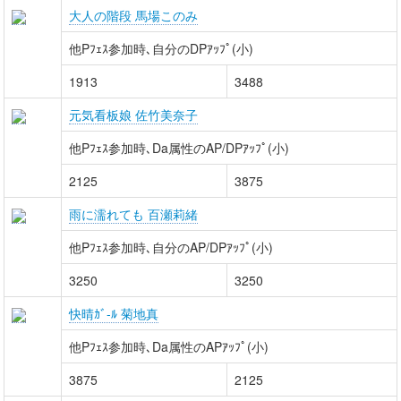
大人の階段 馬場このみ
他Pﾌｪｽ参加時､自分のDPｱｯﾌﾟ(小)
1913
3488
元気看板娘 佐竹美奈子
他Pﾌｪｽ参加時､Da属性のAP/DPｱｯﾌﾟ(小)
2125
3875
雨に濡れても 百瀬莉緒
他Pﾌｪｽ参加時､自分のAP/DPｱｯﾌﾟ(小)
3250
3250
快晴ｶﾞ-ﾙ 菊地真
他Pﾌｪｽ参加時､Da属性のAPｱｯﾌﾟ(小)
3875
2125