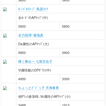
3600
5400
ｶ-ﾆﾊﾞﾙｽﾃ-ｼﾞ 島原ｴﾚﾅ
全ｶｰﾄﾞのAPｱｯﾌﾟ(中)
3900
5850
全力投球! 菊地真
Da属性のAPｱｯﾌﾟ(大)
5850
3900
輝く舞台へ 七尾百合子
Vi属性敵のDPﾀﾞｳﾝ(中)
4950
3300
ちょっとﾄﾞｼﾞっ子 天海春香
他Pﾌｪｽ参加時､Vo属性のAPｱｯﾌﾟ(小)
3488
1913