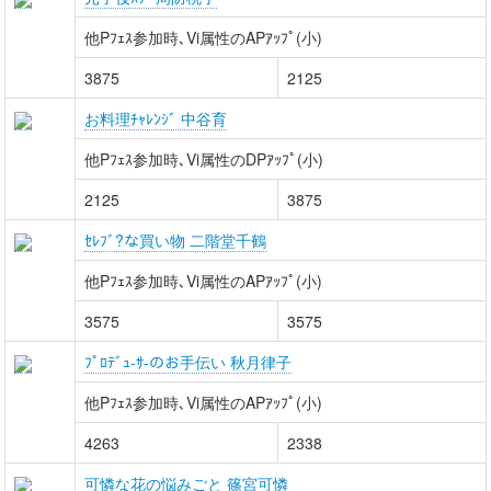
他Pﾌｪｽ参加時､Vi属性のAPｱｯﾌﾟ(小)
3875
2125
お料理ﾁｬﾚﾝｼﾞ 中谷育
他Pﾌｪｽ参加時､Vi属性のDPｱｯﾌﾟ(小)
2125
3875
ｾﾚﾌﾞ?な買い物 二階堂千鶴
他Pﾌｪｽ参加時､Vi属性のAPｱｯﾌﾟ(小)
3575
3575
ﾌﾟﾛﾃﾞｭ-ｻ-のお手伝い 秋月律子
他Pﾌｪｽ参加時､Vi属性のAPｱｯﾌﾟ(小)
4263
2338
可憐な花の悩みごと 篠宮可憐