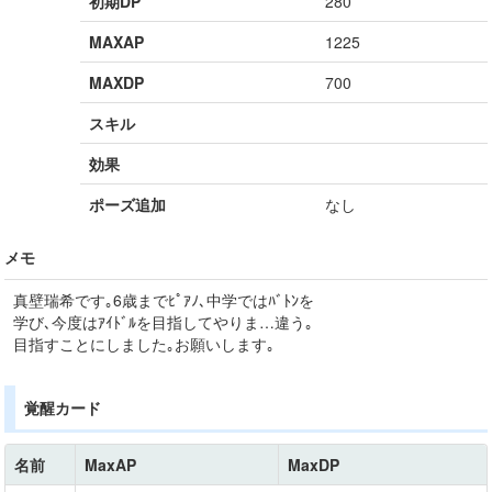
初期DP
280
MAXAP
1225
MAXDP
700
スキル
効果
ポーズ追加
なし
メモ
真壁瑞希です｡6歳までﾋﾟｱﾉ､中学ではﾊﾞﾄﾝを
学び､今度はｱｲﾄﾞﾙを目指してやりま…違う｡
目指すことにしました｡お願いします｡
覚醒カード
名前
MaxAP
MaxDP