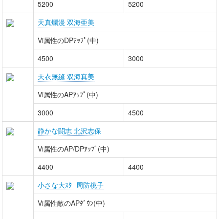
5200
5200
天真爛漫 双海亜美
Vi属性のDPｱｯﾌﾟ(中)
4500
3000
天衣無縫 双海真美
Vi属性のAPｱｯﾌﾟ(中)
3000
4500
静かな闘志 北沢志保
Vi属性のAP/DPｱｯﾌﾟ(中)
4400
4400
小さな大ｽﾀ- 周防桃子
Vi属性敵のAPﾀﾞｳﾝ(中)