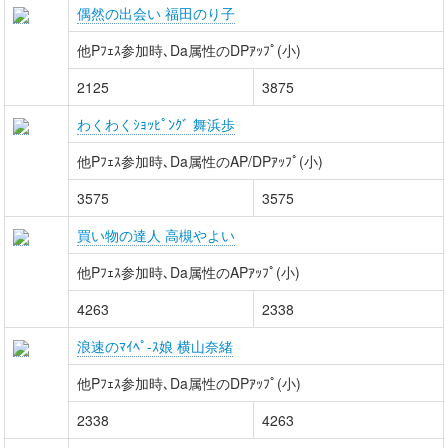
偶然の出会い 福田のり子
他Pﾌｪｽ参加時､Da属性のDPｱｯﾌﾟ(小)
2125
3875
わくわくｼｮｯﾋﾟﾝｸﾞ 舞浜歩
他Pﾌｪｽ参加時､Da属性のAP/DPｱｯﾌﾟ(小)
3575
3575
買い物の達人 高槻やよい
他Pﾌｪｽ参加時､Da属性のAPｱｯﾌﾟ(小)
4263
2338
浪速のﾏｲﾍﾟ-ｽ娘 横山奈緒
他Pﾌｪｽ参加時､Da属性のDPｱｯﾌﾟ(小)
2338
4263