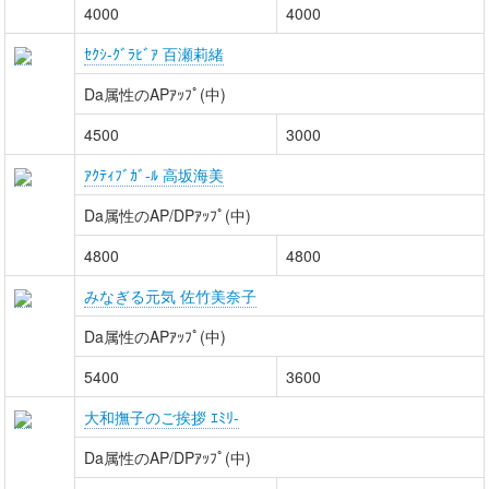
4000
4000
ｾｸｼ-ｸﾞﾗﾋﾞｱ 百瀬莉緒
Da属性のAPｱｯﾌﾟ(中)
4500
3000
ｱｸﾃｨﾌﾞｶﾞ-ﾙ 高坂海美
Da属性のAP/DPｱｯﾌﾟ(中)
4800
4800
みなぎる元気 佐竹美奈子
Da属性のAPｱｯﾌﾟ(中)
5400
3600
大和撫子のご挨拶 ｴﾐﾘ-
Da属性のAP/DPｱｯﾌﾟ(中)