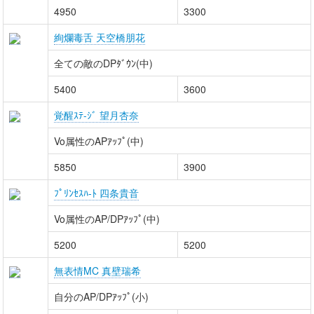
4950
3300
絢爛毒舌 天空橋朋花
全ての敵のDPﾀﾞｳﾝ(中)
5400
3600
覚醒ｽﾃ-ｼﾞ 望月杏奈
Vo属性のAPｱｯﾌﾟ(中)
5850
3900
ﾌﾟﾘﾝｾｽﾊ-ﾄ 四条貴音
Vo属性のAP/DPｱｯﾌﾟ(中)
5200
5200
無表情MC 真壁瑞希
自分のAP/DPｱｯﾌﾟ(小)