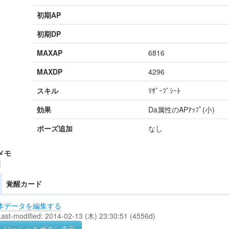
初期AP
初期DP
MAXAP
6816
MAXDP
4296
スキル
ﾘｻﾞｰﾌﾞｼｰﾄ
効果
Da属性のAPｱｯﾌﾟ(小)
ポーズ追加
なし
メモ
|
覚醒カード
本データを編集する
Last-modified: 2014-02-13 (木) 23:30:51 (4556d)
ソーシャルボタン表示