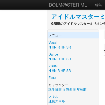
IDOLM@STER ML
編集
アイドルマスターミ
GREEのアイドルマスターミリオン
メニュー
Vocal
N
HN
R
HR
SR
Dance
N
HN
R
HR
SR
Visual
N
HN
R
HR
SR
Extra
キャラクター
誕生日順
血液型順
年齢順
スキル
連携スキル