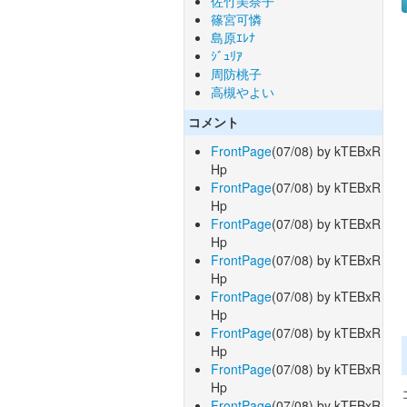
佐竹美奈子
篠宮可憐
島原ｴﾚﾅ
ｼﾞｭﾘｱ
周防桃子
高槻やよい
コメント
FrontPage
(07/08) by kTEBxR
Hp
FrontPage
(07/08) by kTEBxR
Hp
FrontPage
(07/08) by kTEBxR
Hp
FrontPage
(07/08) by kTEBxR
Hp
FrontPage
(07/08) by kTEBxR
Hp
FrontPage
(07/08) by kTEBxR
Hp
FrontPage
(07/08) by kTEBxR
Hp
FrontPage
(07/08) by kTEBxR