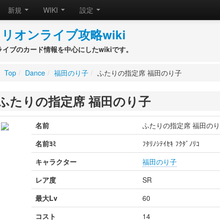
新規
WIKI
設定
リオンライブ攻略wiki
ライブのカード情報を中心にしたwikiです。
Top
/
Dance
/
福田のり子
/
ふたりの指定席 福田のり子
ふたりの指定席 福田のり子
名前
ふたりの指定席 福田の
名前ﾖﾐ
ﾌﾀﾘﾉｼﾃｲｾｷ ﾌｸﾀﾞﾉﾘｺ
キャラクター
福田のり子
レア度
SR
最大Lv
60
コスト
14