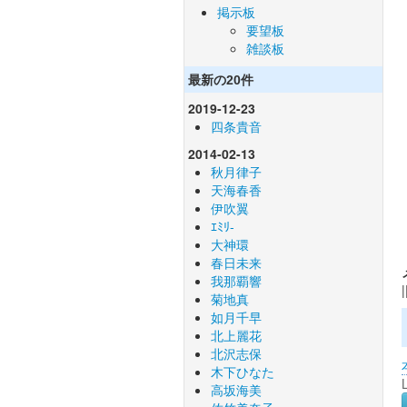
掲示板
要望板
雑談板
最新の20件
2019-12-23
四条貴音
2014-02-13
秋月律子
天海春香
伊吹翼
ｴﾐﾘ-
大神環
春日未来
我那覇響
|
菊地真
如月千早
北上麗花
北沢志保
木下ひなた
高坂海美