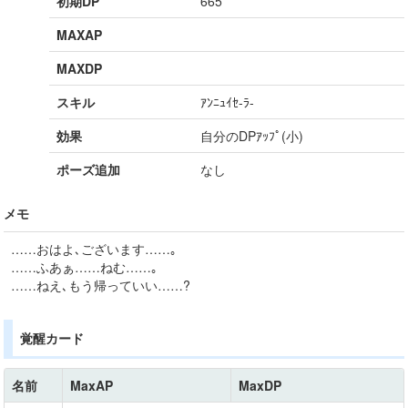
初期DP
665
MAXAP
MAXDP
スキル
ｱﾝﾆｭｲｾ-ﾗ-
効果
自分のDPｱｯﾌﾟ(小)
ポーズ追加
なし
メモ
……おはよ､ございます……｡
……ふあぁ……ねむ……｡
……ねえ､もう帰っていい……?
覚醒カード
名前
MaxAP
MaxDP