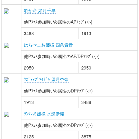
歌が命 如月千早
他Pﾌｪｽ参加時､Vo属性のAPｱｯﾌﾟ(小)
3488
1913
はらぺこお姫様 四条貴音
他Pﾌｪｽ参加時､Vo属性のAP/DPｱｯﾌﾟ(小)
2950
2950
ﾈｶﾞﾃｨﾌﾞｱｲﾄﾞﾙ 望月杏奈
他Pﾌｪｽ参加時､Vo属性のDPｱｯﾌﾟ(小)
1913
3488
ﾂﾝﾂﾝお嬢様 水瀬伊織
他Pﾌｪｽ参加時､Vo属性のDPｱｯﾌﾟ(小)
2125
3875