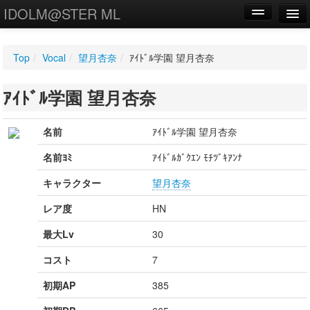
IDOLM@STER ML
編集
Top
/
Vocal
/
望月杏奈
/
ｱｲﾄﾞﾙ学園 望月杏奈
新規
ｱｲﾄﾞﾙ学園 望月杏奈
WIKI
設定
名前
ｱｲﾄﾞﾙ学園 望月杏奈
名前ﾖﾐ
ｱｲﾄﾞﾙｶﾞｸｴﾝ ﾓﾁﾂﾞｷｱﾝﾅ
キャラクター
望月杏奈
レア度
HN
最大Lv
30
コスト
7
初期AP
385