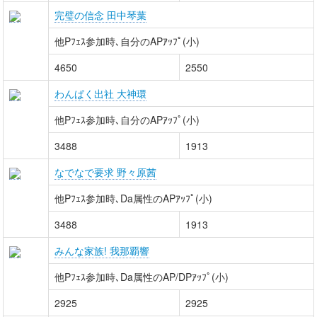
完璧の信念 田中琴葉
他Pﾌｪｽ参加時､自分のAPｱｯﾌﾟ(小)
4650
2550
わんぱく出社 大神環
他Pﾌｪｽ参加時､自分のAPｱｯﾌﾟ(小)
3488
1913
なでなで要求 野々原茜
他Pﾌｪｽ参加時､Da属性のAPｱｯﾌﾟ(小)
3488
1913
みんな家族! 我那覇響
他Pﾌｪｽ参加時､Da属性のAP/DPｱｯﾌﾟ(小)
2925
2925