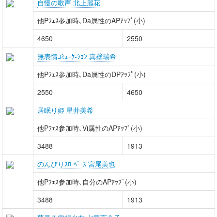
自慢の歌声 北上麗花
他Pﾌｪｽ参加時､Da属性のAPｱｯﾌﾟ(小)
4650
2550
無表情ｺﾐｭﾆｹ-ｼｮﾝ 真壁瑞希
他Pﾌｪｽ参加時､Da属性のDPｱｯﾌﾟ(小)
2550
4650
居眠り姫 星井美希
他Pﾌｪｽ参加時､Vi属性のAPｱｯﾌﾟ(小)
3488
1913
のんびりｽﾛ-ﾍﾟ-ｽ 宮尾美也
他Pﾌｪｽ参加時､自分のAPｱｯﾌﾟ(小)
3488
1913