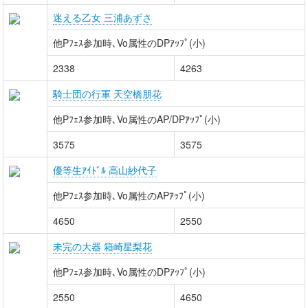
迷える乙女 三浦あずさ
他Pﾌｪｽ参加時､Vo属性のDPｱｯﾌﾟ(小)
2338
4263
騎士団の行軍 天空橋朋花
他Pﾌｪｽ参加時､Vo属性のAP/DPｱｯﾌﾟ(小)
3575
3575
優等生ｱｲﾄﾞﾙ 高山紗代子
他Pﾌｪｽ参加時､Vo属性のAPｱｯﾌﾟ(小)
4650
2550
未完の大器 箱崎星梨花
他Pﾌｪｽ参加時､Vo属性のDPｱｯﾌﾟ(小)
2550
4650