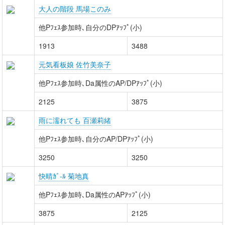
大人の階段 馬場このみ
他Pﾌｪｽ参加時､自分のDPｱｯﾌﾟ(小)
1913
3488
元気看板娘 佐竹美奈子
他Pﾌｪｽ参加時､Da属性のAP/DPｱｯﾌﾟ(小)
2125
3875
雨に濡れても 百瀬莉緒
他Pﾌｪｽ参加時､自分のAP/DPｱｯﾌﾟ(小)
3250
3250
快晴ｶﾞ-ﾙ 菊地真
他Pﾌｪｽ参加時､Da属性のAPｱｯﾌﾟ(小)
3875
2125