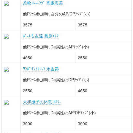
柔軟ﾄﾚ-ﾆﾝｸﾞ 高坂海美
他Pﾌｪｽ参加時､自分のAP/DPｱｯﾌﾟ(小)
3575
3575
ﾎﾞ-ﾙも友達 島原ｴﾚﾅ
他Pﾌｪｽ参加時､Da属性のAPｱｯﾌﾟ(小)
4650
2550
ﾜﾝﾎﾟｲﾝﾄﾘﾘ-ﾌ 永吉昴
他Pﾌｪｽ参加時､Da属性のDPｱｯﾌﾟ(小)
2550
4650
大和撫子の休息 ｴﾐﾘ-
他Pﾌｪｽ参加時､Da属性のAP/DPｱｯﾌﾟ(小)
3900
3900