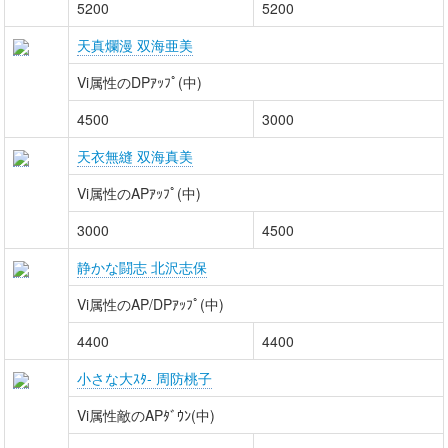
5200
5200
天真爛漫 双海亜美
Vi属性のDPｱｯﾌﾟ(中)
4500
3000
天衣無縫 双海真美
Vi属性のAPｱｯﾌﾟ(中)
3000
4500
静かな闘志 北沢志保
Vi属性のAP/DPｱｯﾌﾟ(中)
4400
4400
小さな大ｽﾀ- 周防桃子
Vi属性敵のAPﾀﾞｳﾝ(中)