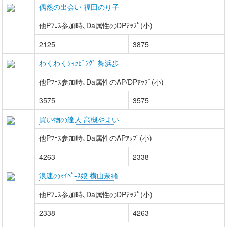
偶然の出会い 福田のり子
他Pﾌｪｽ参加時､Da属性のDPｱｯﾌﾟ(小)
2125
3875
わくわくｼｮｯﾋﾟﾝｸﾞ 舞浜歩
他Pﾌｪｽ参加時､Da属性のAP/DPｱｯﾌﾟ(小)
3575
3575
買い物の達人 高槻やよい
他Pﾌｪｽ参加時､Da属性のAPｱｯﾌﾟ(小)
4263
2338
浪速のﾏｲﾍﾟ-ｽ娘 横山奈緒
他Pﾌｪｽ参加時､Da属性のDPｱｯﾌﾟ(小)
2338
4263