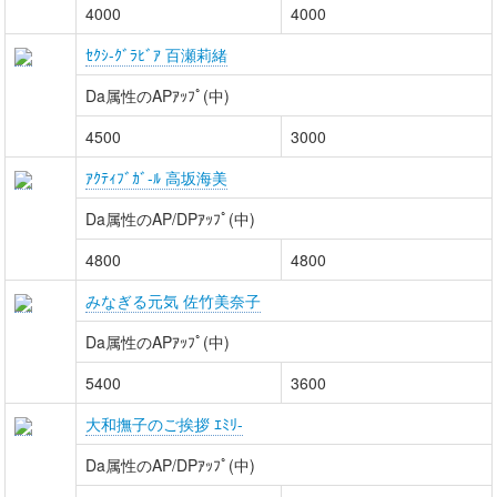
4000
4000
ｾｸｼ-ｸﾞﾗﾋﾞｱ 百瀬莉緒
Da属性のAPｱｯﾌﾟ(中)
4500
3000
ｱｸﾃｨﾌﾞｶﾞ-ﾙ 高坂海美
Da属性のAP/DPｱｯﾌﾟ(中)
4800
4800
みなぎる元気 佐竹美奈子
Da属性のAPｱｯﾌﾟ(中)
5400
3600
大和撫子のご挨拶 ｴﾐﾘ-
Da属性のAP/DPｱｯﾌﾟ(中)