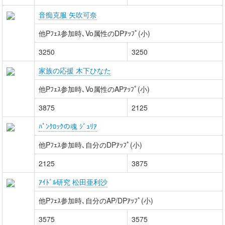
音痴克服 矢吹可奈
他Pﾌｪｽ参加時､Vo属性のDPｱｯﾌﾟ(小)
3250
3250
家族の応援 木下ひなた
他Pﾌｪｽ参加時､Vo属性のAPｱｯﾌﾟ(小)
3875
2125
ﾊﾟﾝｸﾛｯｸの魂 ｼﾞｭﾘｱ
他Pﾌｪｽ参加時､自分のDPｱｯﾌﾟ(小)
2125
3875
ｱｲﾄﾞﾙ研究 松田亜利沙
他Pﾌｪｽ参加時､自分のAP/DPｱｯﾌﾟ(小)
3575
3575