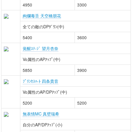
4950
3300
絢爛毒舌 天空橋朋花
全ての敵のDPﾀﾞｳﾝ(中)
5400
3600
覚醒ｽﾃ-ｼﾞ 望月杏奈
Vo属性のAPｱｯﾌﾟ(中)
5850
3900
ﾌﾟﾘﾝｾｽﾊ-ﾄ 四条貴音
Vo属性のAP/DPｱｯﾌﾟ(中)
5200
5200
無表情MC 真壁瑞希
自分のAP/DPｱｯﾌﾟ(小)