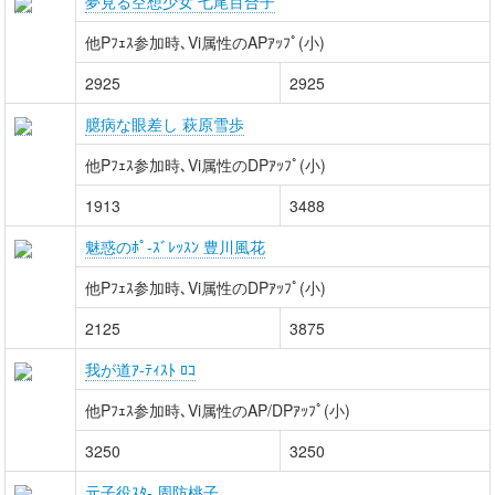
夢見る空想少女 七尾百合子
他Pﾌｪｽ参加時､Vi属性のAPｱｯﾌﾟ(小)
2925
2925
臆病な眼差し 萩原雪歩
他Pﾌｪｽ参加時､Vi属性のDPｱｯﾌﾟ(小)
1913
3488
魅惑のﾎﾟ-ｽﾞﾚｯｽﾝ 豊川風花
他Pﾌｪｽ参加時､Vi属性のDPｱｯﾌﾟ(小)
2125
3875
我が道ｱ-ﾃｨｽﾄ ﾛｺ
他Pﾌｪｽ参加時､Vi属性のAP/DPｱｯﾌﾟ(小)
3250
3250
元子役ｽﾀ- 周防桃子