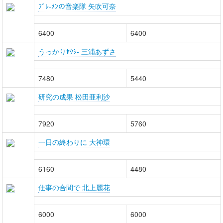
ﾌﾞﾚ-ﾒﾝの音楽隊 矢吹可奈
6400
6400
うっかりｾｸｼ- 三浦あずさ
7480
5440
研究の成果 松田亜利沙
7920
5760
一日の終わりに 大神環
6160
4480
仕事の合間で 北上麗花
6000
6000