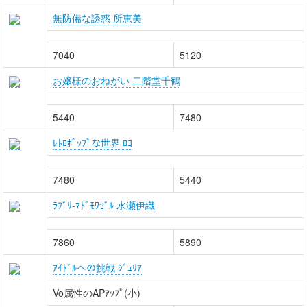
無防備な誘惑 所恵美
7040
5120
お嬢様のおねがい 二階堂千鶴
5440
7480
ﾚﾄﾛﾎﾟｯﾌﾟな世界 ﾛｺ
7480
5440
ﾗﾌﾞﾘ-ﾏﾄﾞﾓﾜｾﾞﾙ 水瀬伊織
7860
5890
ｱｲﾄﾞﾙへの挑戦 ｼﾞｭﾘｱ
Vo属性のAPｱｯﾌﾟ(小)