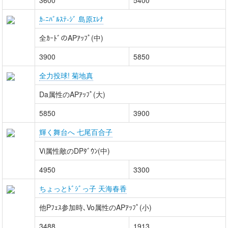
3600
5400
ｶ-ﾆﾊﾞﾙｽﾃ-ｼﾞ 島原ｴﾚﾅ
全ｶｰﾄﾞのAPｱｯﾌﾟ(中)
3900
5850
全力投球! 菊地真
Da属性のAPｱｯﾌﾟ(大)
5850
3900
輝く舞台へ 七尾百合子
Vi属性敵のDPﾀﾞｳﾝ(中)
4950
3300
ちょっとﾄﾞｼﾞっ子 天海春香
他Pﾌｪｽ参加時､Vo属性のAPｱｯﾌﾟ(小)
3488
1913