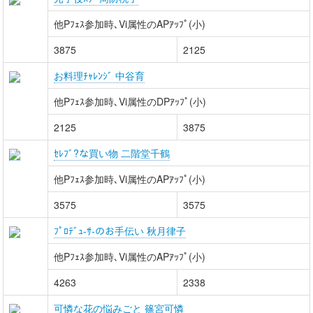
他Pﾌｪｽ参加時､Vi属性のAPｱｯﾌﾟ(小)
3875
2125
お料理ﾁｬﾚﾝｼﾞ 中谷育
他Pﾌｪｽ参加時､Vi属性のDPｱｯﾌﾟ(小)
2125
3875
ｾﾚﾌﾞ?な買い物 二階堂千鶴
他Pﾌｪｽ参加時､Vi属性のAPｱｯﾌﾟ(小)
3575
3575
ﾌﾟﾛﾃﾞｭ-ｻ-のお手伝い 秋月律子
他Pﾌｪｽ参加時､Vi属性のAPｱｯﾌﾟ(小)
4263
2338
可憐な花の悩みごと 篠宮可憐