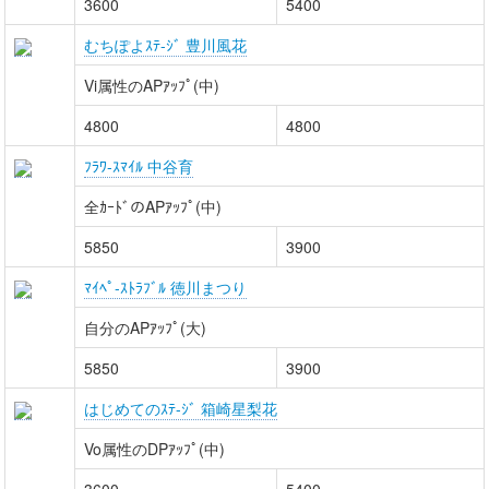
3600
5400
むちぽよｽﾃ-ｼﾞ 豊川風花
Vi属性のAPｱｯﾌﾟ(中)
4800
4800
ﾌﾗﾜ-ｽﾏｲﾙ 中谷育
全ｶｰﾄﾞのAPｱｯﾌﾟ(中)
5850
3900
ﾏｲﾍﾟ-ｽﾄﾗﾌﾞﾙ 徳川まつり
自分のAPｱｯﾌﾟ(大)
5850
3900
はじめてのｽﾃ-ｼﾞ 箱崎星梨花
Vo属性のDPｱｯﾌﾟ(中)