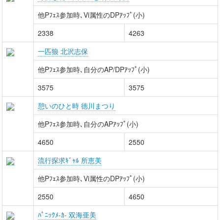
他Pﾌｪｽ参加時､Vi属性のDPｱｯﾌﾟ(小)
2338
4263
一匹狼 北沢志保
他Pﾌｪｽ参加時､自分のAP/DPｱｯﾌﾟ(小)
3575
3575
憩いのひと時 徳川まつり
他Pﾌｪｽ参加時､自分のAPｱｯﾌﾟ(小)
4650
2550
流行探求ｷﾞｬﾙ 所恵美
他Pﾌｪｽ参加時､Vi属性のDPｱｯﾌﾟ(小)
2550
4650
ﾊﾟﾆｯｸﾒ-ｶ- 双海亜美