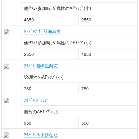
他Pﾌｪｽ参加時､Vi属性のAPｱｯﾌﾟ(小)
4650
2550
ﾄﾗﾌﾞﾙﾒ-ｶ- 双海真美
他Pﾌｪｽ参加時､Vi属性のDPｱｯﾌﾟ(小)
2550
4650
ｱｲﾄﾞﾙ 箱崎星梨花
Vo属性のAPｱｯﾌﾟ(小)
780
780
ｱｲﾄﾞﾙ ｼﾞｭﾘｱ
自分のAPｱｯﾌﾟ(小)
950
550
ｱｲﾄﾞﾙ 木下ひなた