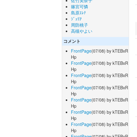
佐竹美奈子
篠宮可憐
島原ｴﾚﾅ
ｼﾞｭﾘｱ
周防桃子
高槻やよい
コメント
FrontPage
(07/08) by kTEBxR
Hp
FrontPage
(07/08) by kTEBxR
Hp
FrontPage
(07/08) by kTEBxR
Hp
FrontPage
(07/08) by kTEBxR
Hp
FrontPage
(07/08) by kTEBxR
Hp
FrontPage
(07/08) by kTEBxR
Hp
FrontPage
(07/08) by kTEBxR
Hp
FrontPage
(07/08) by kTEBxR