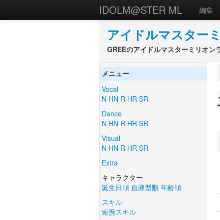
IDOLM@STER ML
編集
アイドルマスターミ
GREEのアイドルマスターミリオン
メニュー
Vocal
N
HN
R
HR
SR
Dance
N
HN
R
HR
SR
Visual
N
HN
R
HR
SR
Extra
キャラクター
誕生日順
血液型順
年齢順
スキル
連携スキル