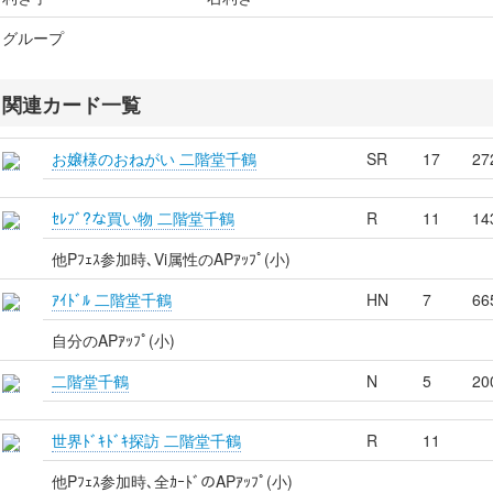
グループ
関連カード一覧
お嬢様のおねがい 二階堂千鶴
SR
17
27
ｾﾚﾌﾞ?な買い物 二階堂千鶴
R
11
14
他Pﾌｪｽ参加時､Vi属性のAPｱｯﾌﾟ(小)
ｱｲﾄﾞﾙ 二階堂千鶴
HN
7
66
自分のAPｱｯﾌﾟ(小)
二階堂千鶴
N
5
20
世界ﾄﾞｷﾄﾞｷ探訪 二階堂千鶴
R
11
他Pﾌｪｽ参加時､全ｶｰﾄﾞのAPｱｯﾌﾟ(小)