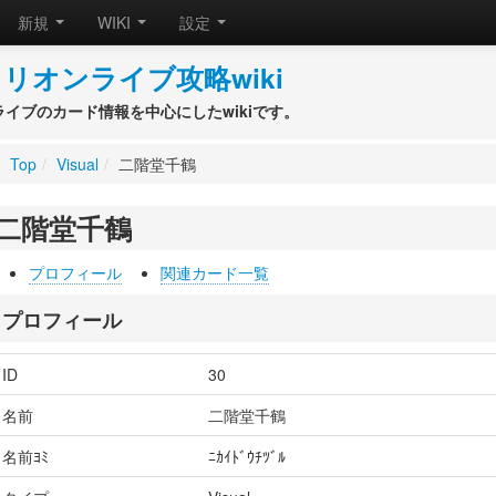
新規
WIKI
設定
リオンライブ攻略wiki
ライブのカード情報を中心にしたwikiです。
Top
/
Visual
/
二階堂千鶴
二階堂千鶴
プロフィール
関連カード一覧
プロフィール
ID
30
名前
二階堂千鶴
名前ﾖﾐ
ﾆｶｲﾄﾞｳﾁﾂﾞﾙ