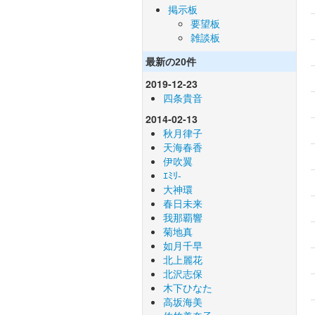
掲示板
要望板
雑談板
最新の20件
2019-12-23
四条貴音
2014-02-13
秋月律子
天海春香
伊吹翼
ｴﾐﾘ-
大神環
春日未来
我那覇響
菊地真
如月千早
北上麗花
北沢志保
木下ひなた
高坂海美