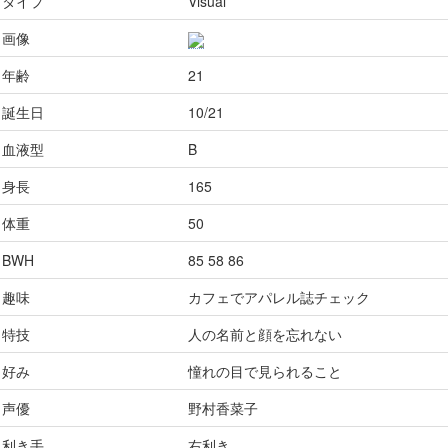
タイプ
Visual
画像
年齢
21
誕生日
10/21
血液型
B
身長
165
体重
50
BWH
85 58 86
趣味
カフェでアパレル誌チェック
特技
人の名前と顔を忘れない
好み
憧れの目で見られること
声優
野村香菜子
利き手
右利き