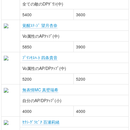
全ての敵のDPﾀﾞｳﾝ(中)
5400
3600
覚醒ｽﾃ-ｼﾞ 望月杏奈
Vo属性のAPｱｯﾌﾟ(中)
5850
3900
ﾌﾟﾘﾝｾｽﾊ-ﾄ 四条貴音
Vo属性のAP/DPｱｯﾌﾟ(中)
5200
5200
無表情MC 真壁瑞希
自分のAP/DPｱｯﾌﾟ(小)
4000
4000
ｾｸｼ-ｸﾞﾗﾋﾞｱ 百瀬莉緒