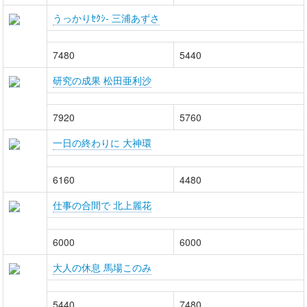
うっかりｾｸｼ- 三浦あずさ
7480
5440
研究の成果 松田亜利沙
7920
5760
一日の終わりに 大神環
6160
4480
仕事の合間で 北上麗花
6000
6000
大人の休息 馬場このみ
5440
7480