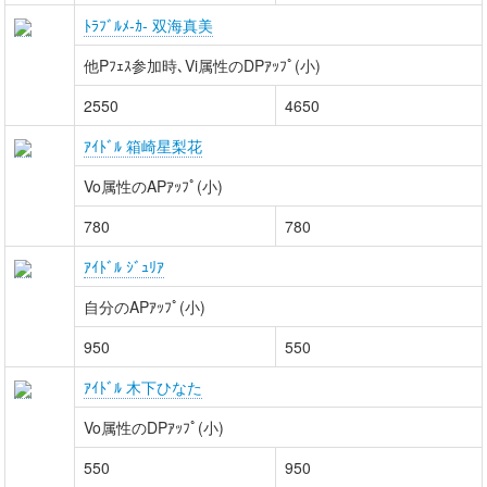
ﾄﾗﾌﾞﾙﾒ-ｶ- 双海真美
他Pﾌｪｽ参加時､Vi属性のDPｱｯﾌﾟ(小)
2550
4650
ｱｲﾄﾞﾙ 箱崎星梨花
Vo属性のAPｱｯﾌﾟ(小)
780
780
ｱｲﾄﾞﾙ ｼﾞｭﾘｱ
自分のAPｱｯﾌﾟ(小)
950
550
ｱｲﾄﾞﾙ 木下ひなた
Vo属性のDPｱｯﾌﾟ(小)
550
950