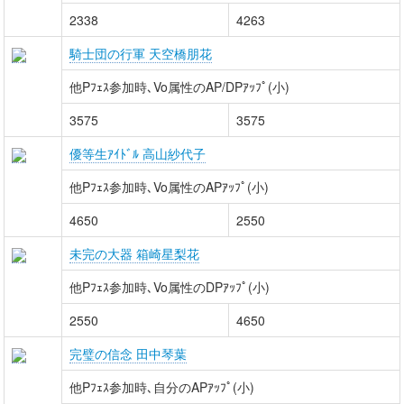
2338
4263
騎士団の行軍 天空橋朋花
他Pﾌｪｽ参加時､Vo属性のAP/DPｱｯﾌﾟ(小)
3575
3575
優等生ｱｲﾄﾞﾙ 高山紗代子
他Pﾌｪｽ参加時､Vo属性のAPｱｯﾌﾟ(小)
4650
2550
未完の大器 箱崎星梨花
他Pﾌｪｽ参加時､Vo属性のDPｱｯﾌﾟ(小)
2550
4650
完璧の信念 田中琴葉
他Pﾌｪｽ参加時､自分のAPｱｯﾌﾟ(小)