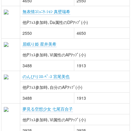
4650
2550
無表情ｺﾐｭﾆｹ-ｼｮﾝ 真壁瑞希
他Pﾌｪｽ参加時､Da属性のDPｱｯﾌﾟ(小)
2550
4650
居眠り姫 星井美希
他Pﾌｪｽ参加時､Vi属性のAPｱｯﾌﾟ(小)
3488
1913
のんびりｽﾛ-ﾍﾟ-ｽ 宮尾美也
他Pﾌｪｽ参加時､自分のAPｱｯﾌﾟ(小)
3488
1913
夢見る空想少女 七尾百合子
他Pﾌｪｽ参加時､Vi属性のAPｱｯﾌﾟ(小)
2925
2925