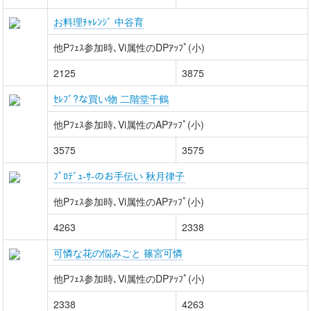
お料理ﾁｬﾚﾝｼﾞ 中谷育
他Pﾌｪｽ参加時､Vi属性のDPｱｯﾌﾟ(小)
2125
3875
ｾﾚﾌﾞ?な買い物 二階堂千鶴
他Pﾌｪｽ参加時､Vi属性のAPｱｯﾌﾟ(小)
3575
3575
ﾌﾟﾛﾃﾞｭ-ｻ-のお手伝い 秋月律子
他Pﾌｪｽ参加時､Vi属性のAPｱｯﾌﾟ(小)
4263
2338
可憐な花の悩みごと 篠宮可憐
他Pﾌｪｽ参加時､Vi属性のDPｱｯﾌﾟ(小)
2338
4263