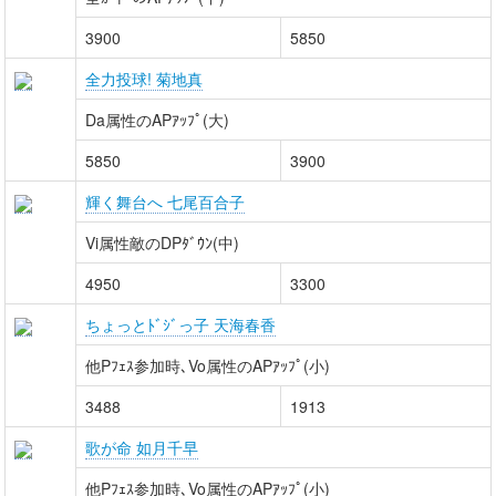
3900
5850
全力投球! 菊地真
Da属性のAPｱｯﾌﾟ(大)
5850
3900
輝く舞台へ 七尾百合子
Vi属性敵のDPﾀﾞｳﾝ(中)
4950
3300
ちょっとﾄﾞｼﾞっ子 天海春香
他Pﾌｪｽ参加時､Vo属性のAPｱｯﾌﾟ(小)
3488
1913
歌が命 如月千早
他Pﾌｪｽ参加時､Vo属性のAPｱｯﾌﾟ(小)