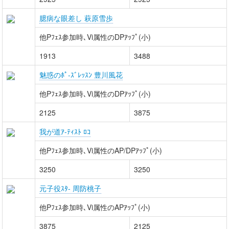
臆病な眼差し 萩原雪歩
他Pﾌｪｽ参加時､Vi属性のDPｱｯﾌﾟ(小)
1913
3488
魅惑のﾎﾟ-ｽﾞﾚｯｽﾝ 豊川風花
他Pﾌｪｽ参加時､Vi属性のDPｱｯﾌﾟ(小)
2125
3875
我が道ｱ-ﾃｨｽﾄ ﾛｺ
他Pﾌｪｽ参加時､Vi属性のAP/DPｱｯﾌﾟ(小)
3250
3250
元子役ｽﾀ- 周防桃子
他Pﾌｪｽ参加時､Vi属性のAPｱｯﾌﾟ(小)
3875
2125