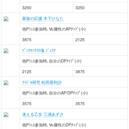
3250
3250
家族の応援 木下ひなた
他Pﾌｪｽ参加時､Vo属性のAPｱｯﾌﾟ(小)
3875
2125
ﾊﾟﾝｸﾛｯｸの魂 ｼﾞｭﾘｱ
他Pﾌｪｽ参加時､自分のDPｱｯﾌﾟ(小)
2125
3875
ｱｲﾄﾞﾙ研究 松田亜利沙
他Pﾌｪｽ参加時､自分のAP/DPｱｯﾌﾟ(小)
3575
3575
迷える乙女 三浦あずさ
他Pﾌｪｽ参加時､Vo属性のDPｱｯﾌﾟ(小)