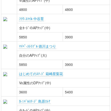
Vi属性のAPｱｯﾌﾟ(中)
4800
4800
ﾌﾗﾜ-ｽﾏｲﾙ 中谷育
全ｶｰﾄﾞのAPｱｯﾌﾟ(中)
5850
3900
ﾏｲﾍﾟ-ｽﾄﾗﾌﾞﾙ 徳川まつり
自分のAPｱｯﾌﾟ(大)
5850
3900
はじめてのｽﾃ-ｼﾞ 箱崎星梨花
Vo属性のDPｱｯﾌﾟ(中)
3600
5400
ｶ-ﾆﾊﾞﾙｽﾃ-ｼﾞ 島原ｴﾚﾅ
全ｶｰﾄﾞのAPｱｯﾌﾟ(中)