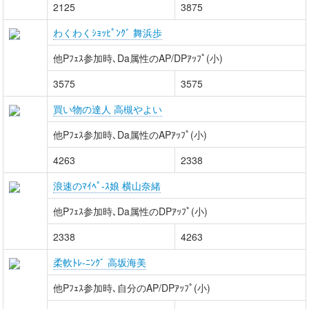
2125
3875
わくわくｼｮｯﾋﾟﾝｸﾞ 舞浜歩
他Pﾌｪｽ参加時､Da属性のAP/DPｱｯﾌﾟ(小)
3575
3575
買い物の達人 高槻やよい
他Pﾌｪｽ参加時､Da属性のAPｱｯﾌﾟ(小)
4263
2338
浪速のﾏｲﾍﾟ-ｽ娘 横山奈緒
他Pﾌｪｽ参加時､Da属性のDPｱｯﾌﾟ(小)
2338
4263
柔軟ﾄﾚ-ﾆﾝｸﾞ 高坂海美
他Pﾌｪｽ参加時､自分のAP/DPｱｯﾌﾟ(小)