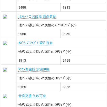
3488
1913
はらぺこお姫様 四条貴音
他Pﾌｪｽ参加時､Vo属性のAP/DPｱｯﾌﾟ(小)
2950
2950
ﾈｶﾞﾃｨﾌﾞｱｲﾄﾞﾙ 望月杏奈
他Pﾌｪｽ参加時､Vo属性のDPｱｯﾌﾟ(小)
1913
3488
ﾂﾝﾂﾝお嬢様 水瀬伊織
他Pﾌｪｽ参加時､Vo属性のDPｱｯﾌﾟ(小)
2125
3875
音痴克服 矢吹可奈
他Pﾌｪｽ参加時､Vo属性のDPｱｯﾌﾟ(小)