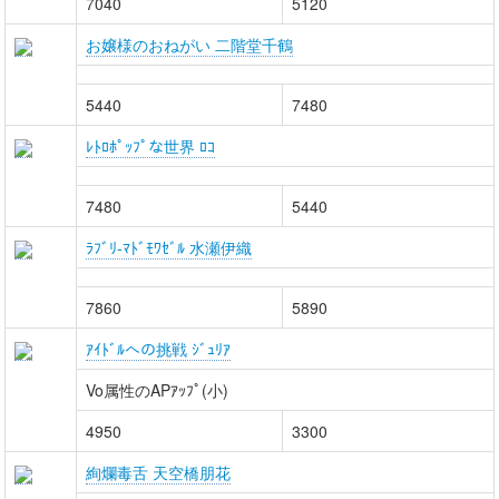
7040
5120
お嬢様のおねがい 二階堂千鶴
5440
7480
ﾚﾄﾛﾎﾟｯﾌﾟな世界 ﾛｺ
7480
5440
ﾗﾌﾞﾘ-ﾏﾄﾞﾓﾜｾﾞﾙ 水瀬伊織
7860
5890
ｱｲﾄﾞﾙへの挑戦 ｼﾞｭﾘｱ
Vo属性のAPｱｯﾌﾟ(小)
4950
3300
絢爛毒舌 天空橋朋花