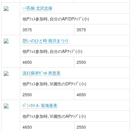
一匹狼 北沢志保
他Pﾌｪｽ参加時､自分のAP/DPｱｯﾌﾟ(小)
3575
3575
憩いのひと時 徳川まつり
他Pﾌｪｽ参加時､自分のAPｱｯﾌﾟ(小)
4650
2550
流行探求ｷﾞｬﾙ 所恵美
他Pﾌｪｽ参加時､Vi属性のDPｱｯﾌﾟ(小)
2550
4650
ﾊﾟﾆｯｸﾒ-ｶ- 双海亜美
他Pﾌｪｽ参加時､Vi属性のAPｱｯﾌﾟ(小)
4650
2550