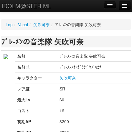
IDOLM@STER ML
編集
Top
/
Vocal
/
矢吹可奈
/
ﾌﾞﾚ-ﾒﾝの音楽隊 矢吹可奈
新規
ﾌﾞﾚ-ﾒﾝの音楽隊 矢吹可奈
WIKI
設定
名前
ﾌﾞﾚ-ﾒﾝの音楽隊 矢吹可奈
名前ﾖﾐ
ﾌﾞﾚ-ﾒﾝﾉｵﾝｶﾞｸﾀｲ ﾔﾌﾞｷｶﾅ
キャラクター
矢吹可奈
レア度
SR
最大Lv
60
コスト
16
初期AP
3200