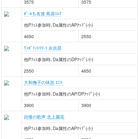
3575
3575
ﾎﾞ-ﾙも友達 島原ｴﾚﾅ
他Pﾌｪｽ参加時､Da属性のAPｱｯﾌﾟ(小)
4650
2550
ﾜﾝﾎﾟｲﾝﾄﾘﾘ-ﾌ 永吉昴
他Pﾌｪｽ参加時､Da属性のDPｱｯﾌﾟ(小)
2550
4650
大和撫子の休息 ｴﾐﾘ-
他Pﾌｪｽ参加時､Da属性のAP/DPｱｯﾌﾟ(小)
3900
3900
自慢の歌声 北上麗花
他Pﾌｪｽ参加時､Da属性のAPｱｯﾌﾟ(小)