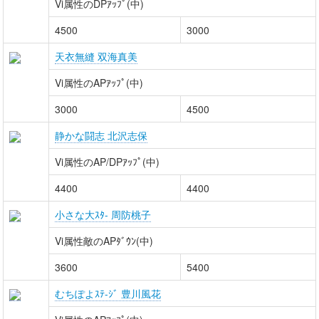
Vi属性のDPｱｯﾌﾟ(中)
4500
3000
天衣無縫 双海真美
Vi属性のAPｱｯﾌﾟ(中)
3000
4500
静かな闘志 北沢志保
Vi属性のAP/DPｱｯﾌﾟ(中)
4400
4400
小さな大ｽﾀ- 周防桃子
Vi属性敵のAPﾀﾞｳﾝ(中)
3600
5400
むちぽよｽﾃ-ｼﾞ 豊川風花