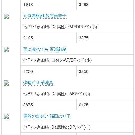
1913
3488
元気看板娘 佐竹美奈子
他Pﾌｪｽ参加時､Da属性のAP/DPｱｯﾌﾟ(小)
2125
3875
雨に濡れても 百瀬莉緒
他Pﾌｪｽ参加時､自分のAP/DPｱｯﾌﾟ(小)
3250
3250
快晴ｶﾞ-ﾙ 菊地真
他Pﾌｪｽ参加時､Da属性のAPｱｯﾌﾟ(小)
3875
2125
偶然の出会い 福田のり子
他Pﾌｪｽ参加時､Da属性のDPｱｯﾌﾟ(小)