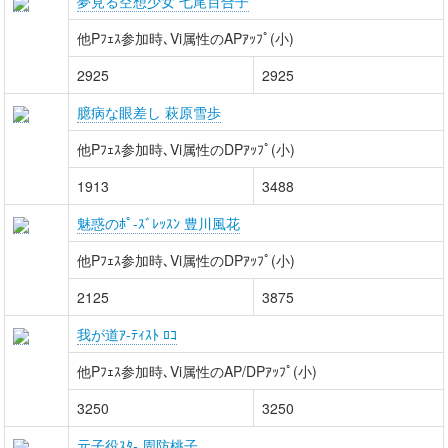
夢見る空想少女 七尾百合子
他Pﾌｪｽ参加時､Vi属性のAPｱｯﾌﾟ(小)
2925
2925
臆病な眼差し 萩原雪歩
他Pﾌｪｽ参加時､Vi属性のDPｱｯﾌﾟ(小)
1913
3488
魅惑のﾎﾟ-ｽﾞﾚｯｽﾝ 豊川風花
他Pﾌｪｽ参加時､Vi属性のDPｱｯﾌﾟ(小)
2125
3875
我が道ｱ-ﾃｨｽﾄ ﾛｺ
他Pﾌｪｽ参加時､Vi属性のAP/DPｱｯﾌﾟ(小)
3250
3250
元子役ｽﾀ- 周防桃子