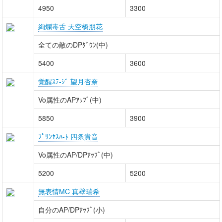
4950
3300
絢爛毒舌 天空橋朋花
全ての敵のDPﾀﾞｳﾝ(中)
5400
3600
覚醒ｽﾃ-ｼﾞ 望月杏奈
Vo属性のAPｱｯﾌﾟ(中)
5850
3900
ﾌﾟﾘﾝｾｽﾊ-ﾄ 四条貴音
Vo属性のAP/DPｱｯﾌﾟ(中)
5200
5200
無表情MC 真壁瑞希
自分のAP/DPｱｯﾌﾟ(小)