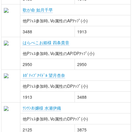
歌が命 如月千早
他Pﾌｪｽ参加時､Vo属性のAPｱｯﾌﾟ(小)
3488
1913
はらぺこお姫様 四条貴音
他Pﾌｪｽ参加時､Vo属性のAP/DPｱｯﾌﾟ(小)
2950
2950
ﾈｶﾞﾃｨﾌﾞｱｲﾄﾞﾙ 望月杏奈
他Pﾌｪｽ参加時､Vo属性のDPｱｯﾌﾟ(小)
1913
3488
ﾂﾝﾂﾝお嬢様 水瀬伊織
他Pﾌｪｽ参加時､Vo属性のDPｱｯﾌﾟ(小)
2125
3875