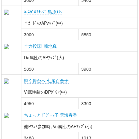
3600
5400
ｶ-ﾆﾊﾞﾙｽﾃ-ｼﾞ 島原ｴﾚﾅ
全ｶｰﾄﾞのAPｱｯﾌﾟ(中)
3900
5850
全力投球! 菊地真
Da属性のAPｱｯﾌﾟ(大)
5850
3900
輝く舞台へ 七尾百合子
Vi属性敵のDPﾀﾞｳﾝ(中)
4950
3300
ちょっとﾄﾞｼﾞっ子 天海春香
他Pﾌｪｽ参加時､Vo属性のAPｱｯﾌﾟ(小)
3488
1913