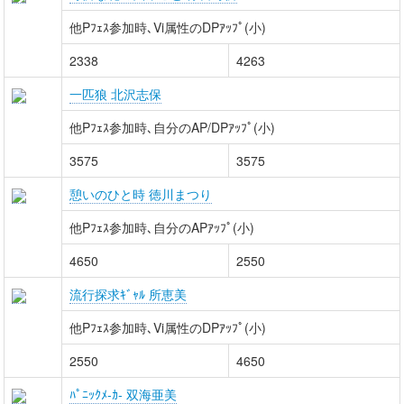
他Pﾌｪｽ参加時､Vi属性のDPｱｯﾌﾟ(小)
2338
4263
一匹狼 北沢志保
他Pﾌｪｽ参加時､自分のAP/DPｱｯﾌﾟ(小)
3575
3575
憩いのひと時 徳川まつり
他Pﾌｪｽ参加時､自分のAPｱｯﾌﾟ(小)
4650
2550
流行探求ｷﾞｬﾙ 所恵美
他Pﾌｪｽ参加時､Vi属性のDPｱｯﾌﾟ(小)
2550
4650
ﾊﾟﾆｯｸﾒ-ｶ- 双海亜美