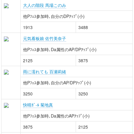
大人の階段 馬場このみ
他Pﾌｪｽ参加時､自分のDPｱｯﾌﾟ(小)
1913
3488
元気看板娘 佐竹美奈子
他Pﾌｪｽ参加時､Da属性のAP/DPｱｯﾌﾟ(小)
2125
3875
雨に濡れても 百瀬莉緒
他Pﾌｪｽ参加時､自分のAP/DPｱｯﾌﾟ(小)
3250
3250
快晴ｶﾞ-ﾙ 菊地真
他Pﾌｪｽ参加時､Da属性のAPｱｯﾌﾟ(小)
3875
2125