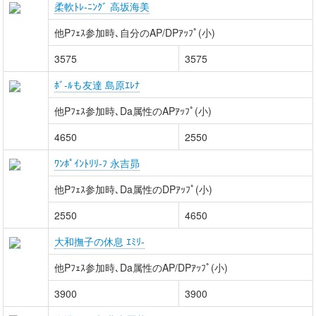
柔軟ﾄﾚ-ﾆﾝｸﾞ 高坂海美
他Pﾌｪｽ参加時､自分のAP/DPｱｯﾌﾟ(小)
3575
3575
ﾎﾞ-ﾙも友達 島原ｴﾚﾅ
他Pﾌｪｽ参加時､Da属性のAPｱｯﾌﾟ(小)
4650
2550
ﾜﾝﾎﾟｲﾝﾄﾘﾘ-ﾌ 永吉昴
他Pﾌｪｽ参加時､Da属性のDPｱｯﾌﾟ(小)
2550
4650
大和撫子の休息 ｴﾐﾘ-
他Pﾌｪｽ参加時､Da属性のAP/DPｱｯﾌﾟ(小)
3900
3900