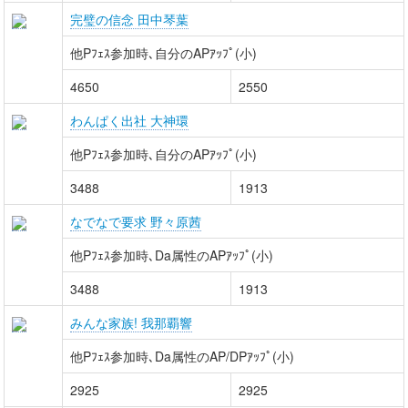
完璧の信念 田中琴葉
他Pﾌｪｽ参加時､自分のAPｱｯﾌﾟ(小)
4650
2550
わんぱく出社 大神環
他Pﾌｪｽ参加時､自分のAPｱｯﾌﾟ(小)
3488
1913
なでなで要求 野々原茜
他Pﾌｪｽ参加時､Da属性のAPｱｯﾌﾟ(小)
3488
1913
みんな家族! 我那覇響
他Pﾌｪｽ参加時､Da属性のAP/DPｱｯﾌﾟ(小)
2925
2925