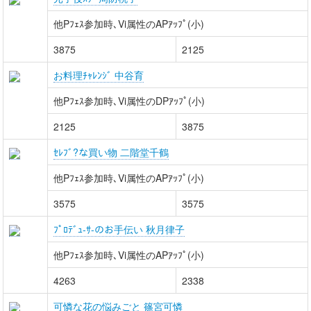
他Pﾌｪｽ参加時､Vi属性のAPｱｯﾌﾟ(小)
3875
2125
お料理ﾁｬﾚﾝｼﾞ 中谷育
他Pﾌｪｽ参加時､Vi属性のDPｱｯﾌﾟ(小)
2125
3875
ｾﾚﾌﾞ?な買い物 二階堂千鶴
他Pﾌｪｽ参加時､Vi属性のAPｱｯﾌﾟ(小)
3575
3575
ﾌﾟﾛﾃﾞｭ-ｻ-のお手伝い 秋月律子
他Pﾌｪｽ参加時､Vi属性のAPｱｯﾌﾟ(小)
4263
2338
可憐な花の悩みごと 篠宮可憐