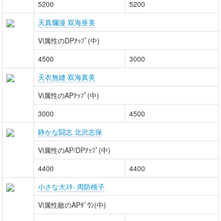
5200
5200
天真爛漫 双海亜美
Vi属性のDPｱｯﾌﾟ(中)
4500
3000
天衣無縫 双海真美
Vi属性のAPｱｯﾌﾟ(中)
3000
4500
静かな闘志 北沢志保
Vi属性のAP/DPｱｯﾌﾟ(中)
4400
4400
小さな大ｽﾀ- 周防桃子
Vi属性敵のAPﾀﾞｳﾝ(中)