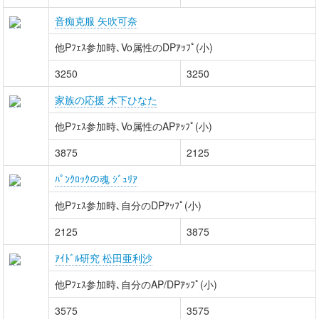
音痴克服 矢吹可奈
他Pﾌｪｽ参加時､Vo属性のDPｱｯﾌﾟ(小)
3250
3250
家族の応援 木下ひなた
他Pﾌｪｽ参加時､Vo属性のAPｱｯﾌﾟ(小)
3875
2125
ﾊﾟﾝｸﾛｯｸの魂 ｼﾞｭﾘｱ
他Pﾌｪｽ参加時､自分のDPｱｯﾌﾟ(小)
2125
3875
ｱｲﾄﾞﾙ研究 松田亜利沙
他Pﾌｪｽ参加時､自分のAP/DPｱｯﾌﾟ(小)
3575
3575