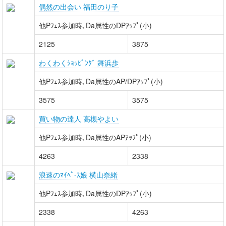
偶然の出会い 福田のり子
他Pﾌｪｽ参加時､Da属性のDPｱｯﾌﾟ(小)
2125
3875
わくわくｼｮｯﾋﾟﾝｸﾞ 舞浜歩
他Pﾌｪｽ参加時､Da属性のAP/DPｱｯﾌﾟ(小)
3575
3575
買い物の達人 高槻やよい
他Pﾌｪｽ参加時､Da属性のAPｱｯﾌﾟ(小)
4263
2338
浪速のﾏｲﾍﾟ-ｽ娘 横山奈緒
他Pﾌｪｽ参加時､Da属性のDPｱｯﾌﾟ(小)
2338
4263