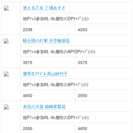
迷える乙女 三浦あずさ
他Pﾌｪｽ参加時､Vo属性のDPｱｯﾌﾟ(小)
2338
4263
騎士団の行軍 天空橋朋花
他Pﾌｪｽ参加時､Vo属性のAP/DPｱｯﾌﾟ(小)
3575
3575
優等生ｱｲﾄﾞﾙ 高山紗代子
他Pﾌｪｽ参加時､Vo属性のAPｱｯﾌﾟ(小)
4650
2550
未完の大器 箱崎星梨花
他Pﾌｪｽ参加時､Vo属性のDPｱｯﾌﾟ(小)
2550
4650