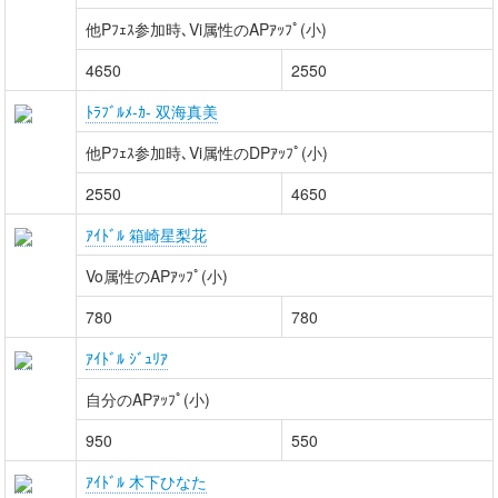
他Pﾌｪｽ参加時､Vi属性のAPｱｯﾌﾟ(小)
4650
2550
ﾄﾗﾌﾞﾙﾒ-ｶ- 双海真美
他Pﾌｪｽ参加時､Vi属性のDPｱｯﾌﾟ(小)
2550
4650
ｱｲﾄﾞﾙ 箱崎星梨花
Vo属性のAPｱｯﾌﾟ(小)
780
780
ｱｲﾄﾞﾙ ｼﾞｭﾘｱ
自分のAPｱｯﾌﾟ(小)
950
550
ｱｲﾄﾞﾙ 木下ひなた