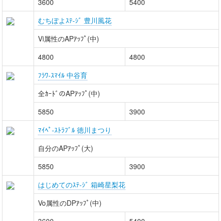
3600
5400
むちぽよｽﾃ-ｼﾞ 豊川風花
Vi属性のAPｱｯﾌﾟ(中)
4800
4800
ﾌﾗﾜ-ｽﾏｲﾙ 中谷育
全ｶｰﾄﾞのAPｱｯﾌﾟ(中)
5850
3900
ﾏｲﾍﾟ-ｽﾄﾗﾌﾞﾙ 徳川まつり
自分のAPｱｯﾌﾟ(大)
5850
3900
はじめてのｽﾃ-ｼﾞ 箱崎星梨花
Vo属性のDPｱｯﾌﾟ(中)