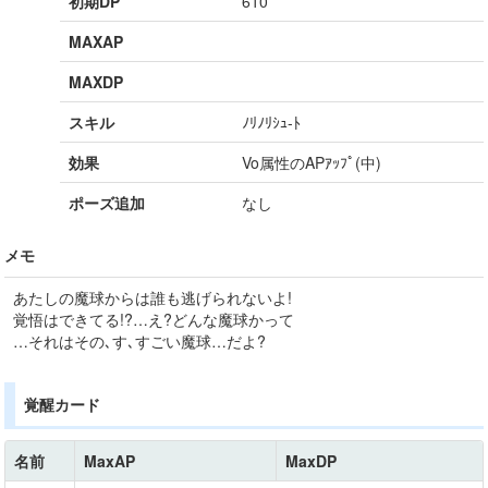
初期DP
610
MAXAP
MAXDP
スキル
ﾉﾘﾉﾘｼｭ-ﾄ
効果
Vo属性のAPｱｯﾌﾟ(中)
ポーズ追加
なし
メモ
あたしの魔球からは誰も逃げられないよ!
覚悟はできてる!?…え?どんな魔球かって
…それはその､す､すごい魔球…だよ?
覚醒カード
名前
MaxAP
MaxDP