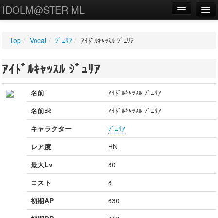
IDOLM@STER ML
編集
Top
/
Vocal
/
ｼﾞｭﾘｱ
/
ｱｲﾄﾞﾙｷｬｯｽﾙ ｼﾞｭﾘｱ
新規
ｱｲﾄﾞﾙｷｬｯｽﾙ ｼﾞｭﾘｱ
WIKI
設定
名前
ｱｲﾄﾞﾙｷｬｯｽﾙ ｼﾞｭﾘｱ
名前ﾖﾐ
ｱｲﾄﾞﾙｷｬｯｽﾙ ｼﾞｭﾘｱ
キャラクター
ｼﾞｭﾘｱ
レア度
HN
最大Lv
30
コスト
8
初期AP
630