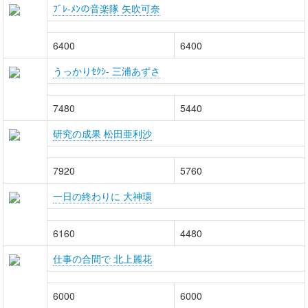
ﾌﾞﾚ-ﾒﾝの音楽隊 矢吹可奈
6400
6400
うっかりｾｸｼ- 三浦あずさ
7480
5440
研究の成果 松田亜利沙
7920
5760
一日の終わりに 大神環
6160
4480
仕事の合間で 北上麗花
6000
6000