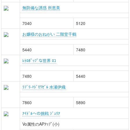
無防備な誘惑 所恵美
7040
5120
お嬢様のおねがい 二階堂千鶴
5440
7480
ﾚﾄﾛﾎﾟｯﾌﾟな世界 ﾛｺ
7480
5440
ﾗﾌﾞﾘ-ﾏﾄﾞﾓﾜｾﾞﾙ 水瀬伊織
7860
5890
ｱｲﾄﾞﾙへの挑戦 ｼﾞｭﾘｱ
Vo属性のAPｱｯﾌﾟ(小)