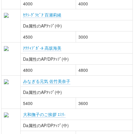
4000
4000
ｾｸｼ-ｸﾞﾗﾋﾞｱ 百瀬莉緒
Da属性のAPｱｯﾌﾟ(中)
4500
3000
ｱｸﾃｨﾌﾞｶﾞ-ﾙ 高坂海美
Da属性のAP/DPｱｯﾌﾟ(中)
4800
4800
みなぎる元気 佐竹美奈子
Da属性のAPｱｯﾌﾟ(中)
5400
3600
大和撫子のご挨拶 ｴﾐﾘ-
Da属性のAP/DPｱｯﾌﾟ(中)