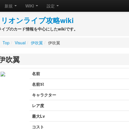
新規
WIKI
設定
リオンライブ攻略wiki
ライブのカード情報を中心にしたwikiです。
Top
/
Visual
/
伊吹翼
/
伊吹翼
伊吹翼
名前
名前ﾖﾐ
キャラクター
レア度
最大Lv
コスト