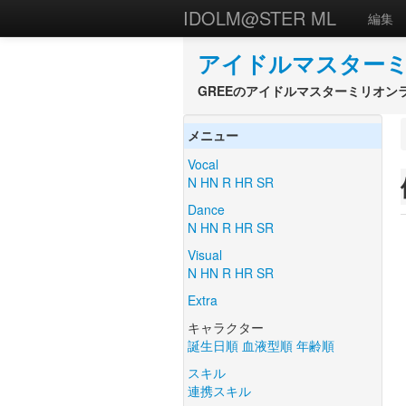
IDOLM@STER ML
編集
アイドルマスターミ
GREEのアイドルマスターミリオン
メニュー
Vocal
N
HN
R
HR
SR
Dance
N
HN
R
HR
SR
Visual
N
HN
R
HR
SR
Extra
キャラクター
誕生日順
血液型順
年齢順
スキル
連携スキル