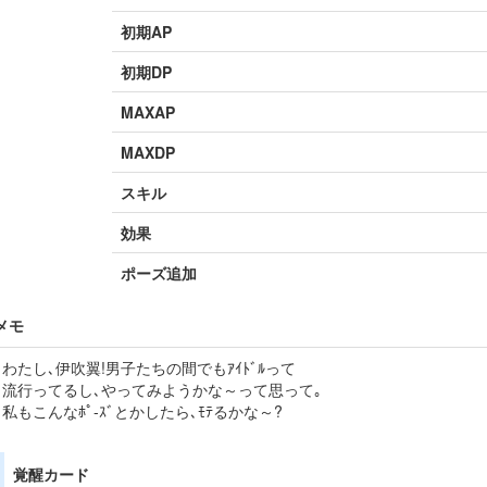
初期AP
初期DP
MAXAP
MAXDP
スキル
効果
ポーズ追加
メモ
わたし､伊吹翼!男子たちの間でもｱｲﾄﾞﾙって
流行ってるし､やってみようかな～って思って｡
私もこんなﾎﾟ-ｽﾞとかしたら､ﾓﾃるかな～?
覚醒カード