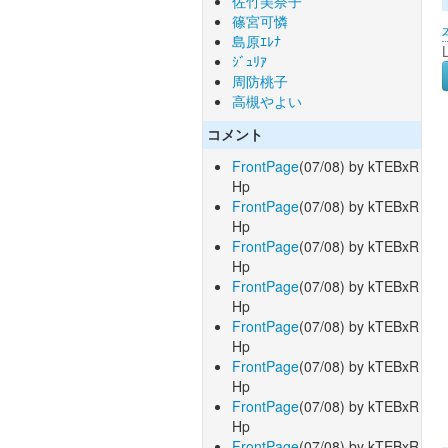
佐竹美奈子
篠宮可憐
島原ｴﾚﾅ
ｼﾞｭﾘｱ
周防桃子
高槻やよい
コメント
FrontPage
(07/08) by kTEBxR
Hp
FrontPage
(07/08) by kTEBxR
Hp
FrontPage
(07/08) by kTEBxR
Hp
FrontPage
(07/08) by kTEBxR
Hp
FrontPage
(07/08) by kTEBxR
Hp
FrontPage
(07/08) by kTEBxR
Hp
FrontPage
(07/08) by kTEBxR
Hp
FrontPage
(07/08) by kTEBxR