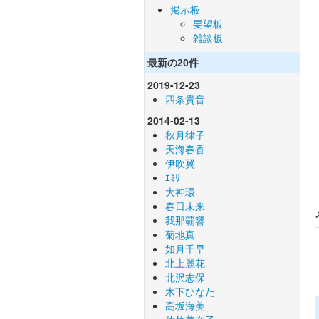
掲示板
要望板
雑談板
最新の20件
2019-12-23
四条貴音
2014-02-13
秋月律子
天海春香
伊吹翼
ｴﾐﾘ-
大神環
春日未来
我那覇響
菊地真
如月千早
北上麗花
北沢志保
木下ひなた
高坂海美