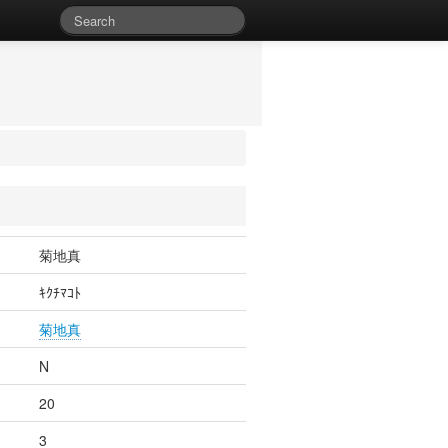
菊地真
ｷｸﾁﾏｺﾄ
菊地真
N
20
3