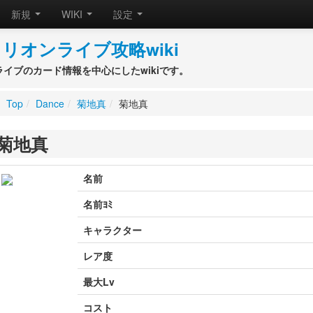
新規
WIKI
設定
リオンライブ攻略wiki
ライブのカード情報を中心にしたwikiです。
Top
/
Dance
/
菊地真
/
菊地真
菊地真
名前
名前ﾖﾐ
キャラクター
レア度
最大Lv
コスト