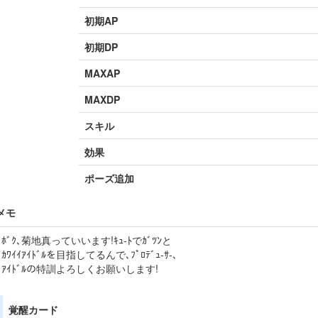
初期AP
初期DP
MAXAP
MAXDP
スキル
効果
ポーズ追加
メモ
ﾎﾞｸ､菊地真っていいます!ｷｭ-ﾄでｶﾞﾂﾝと
ｶﾜｲｲｱｲﾄﾞﾙを目指してるんで､ﾌﾟﾛﾃﾞｭ-ｻ-､
ｱｲﾄﾞﾙの特訓よろしくお願いします!
覚醒カード