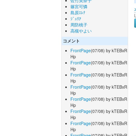
佐竹美奈子
篠宮可憐
島原ｴﾚﾅ
ｼﾞｭﾘｱ
周防桃子
高槻やよい
コメント
FrontPage
(07/08) by kTEBxR
Hp
FrontPage
(07/08) by kTEBxR
Hp
FrontPage
(07/08) by kTEBxR
Hp
FrontPage
(07/08) by kTEBxR
Hp
FrontPage
(07/08) by kTEBxR
Hp
FrontPage
(07/08) by kTEBxR
Hp
FrontPage
(07/08) by kTEBxR
Hp
FrontPage
(07/08) by kTEBxR