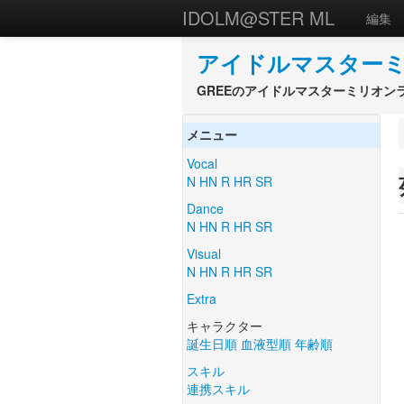
IDOLM@STER ML
編集
アイドルマスターミ
GREEのアイドルマスターミリオン
メニュー
Vocal
N
HN
R
HR
SR
Dance
N
HN
R
HR
SR
Visual
N
HN
R
HR
SR
Extra
キャラクター
誕生日順
血液型順
年齢順
スキル
連携スキル