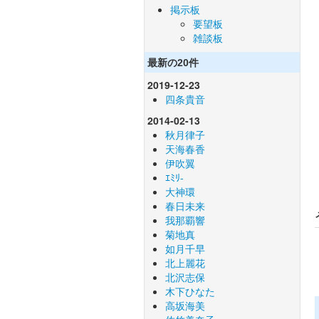
掲示板
要望板
雑談板
最新の20件
2019-12-23
四条貴音
2014-02-13
秋月律子
天海春香
伊吹翼
ｴﾐﾘ-
大神環
春日未来
我那覇響
菊地真
如月千早
北上麗花
北沢志保
木下ひなた
高坂海美