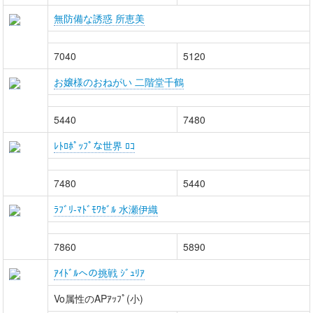
無防備な誘惑 所恵美
7040
5120
お嬢様のおねがい 二階堂千鶴
5440
7480
ﾚﾄﾛﾎﾟｯﾌﾟな世界 ﾛｺ
7480
5440
ﾗﾌﾞﾘ-ﾏﾄﾞﾓﾜｾﾞﾙ 水瀬伊織
7860
5890
ｱｲﾄﾞﾙへの挑戦 ｼﾞｭﾘｱ
Vo属性のAPｱｯﾌﾟ(小)