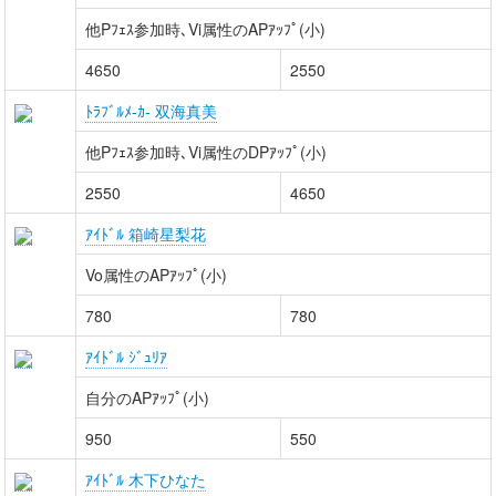
他Pﾌｪｽ参加時､Vi属性のAPｱｯﾌﾟ(小)
4650
2550
ﾄﾗﾌﾞﾙﾒ-ｶ- 双海真美
他Pﾌｪｽ参加時､Vi属性のDPｱｯﾌﾟ(小)
2550
4650
ｱｲﾄﾞﾙ 箱崎星梨花
Vo属性のAPｱｯﾌﾟ(小)
780
780
ｱｲﾄﾞﾙ ｼﾞｭﾘｱ
自分のAPｱｯﾌﾟ(小)
950
550
ｱｲﾄﾞﾙ 木下ひなた