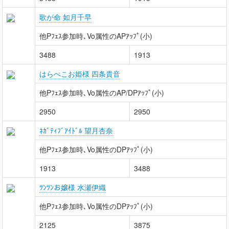
歌が命 如月千早
他Pﾌｪｽ参加時､Vo属性のAPｱｯﾌﾟ(小)
3488
1913
はらぺこお姫様 四条貴音
他Pﾌｪｽ参加時､Vo属性のAP/DPｱｯﾌﾟ(小)
2950
2950
ﾈｶﾞﾃｨﾌﾞｱｲﾄﾞﾙ 望月杏奈
他Pﾌｪｽ参加時､Vo属性のDPｱｯﾌﾟ(小)
1913
3488
ﾂﾝﾂﾝお嬢様 水瀬伊織
他Pﾌｪｽ参加時､Vo属性のDPｱｯﾌﾟ(小)
2125
3875