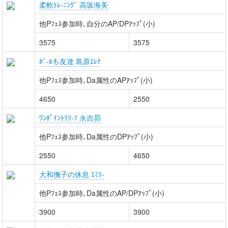
柔軟ﾄﾚ-ﾆﾝｸﾞ 高坂海美
他Pﾌｪｽ参加時､自分のAP/DPｱｯﾌﾟ(小)
3575
3575
ﾎﾞ-ﾙも友達 島原ｴﾚﾅ
他Pﾌｪｽ参加時､Da属性のAPｱｯﾌﾟ(小)
4650
2550
ﾜﾝﾎﾟｲﾝﾄﾘﾘ-ﾌ 永吉昴
他Pﾌｪｽ参加時､Da属性のDPｱｯﾌﾟ(小)
2550
4650
大和撫子の休息 ｴﾐﾘ-
他Pﾌｪｽ参加時､Da属性のAP/DPｱｯﾌﾟ(小)
3900
3900