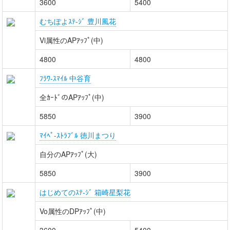
3600
5400
むちぽよｽﾃ-ｼﾞ 豊川風花
Vi属性のAPｱｯﾌﾟ(中)
4800
4800
ﾌﾗﾜ-ｽﾏｲﾙ 中谷育
全ｶｰﾄﾞのAPｱｯﾌﾟ(中)
5850
3900
ﾏｲﾍﾟ-ｽﾄﾗﾌﾞﾙ 徳川まつり
自分のAPｱｯﾌﾟ(大)
5850
3900
はじめてのｽﾃ-ｼﾞ 箱崎星梨花
Vo属性のDPｱｯﾌﾟ(中)