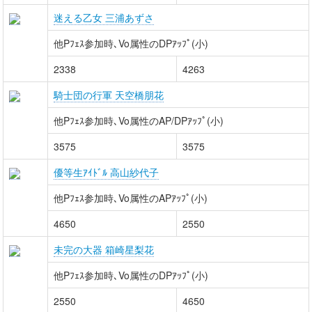
迷える乙女 三浦あずさ
他Pﾌｪｽ参加時､Vo属性のDPｱｯﾌﾟ(小)
2338
4263
騎士団の行軍 天空橋朋花
他Pﾌｪｽ参加時､Vo属性のAP/DPｱｯﾌﾟ(小)
3575
3575
優等生ｱｲﾄﾞﾙ 高山紗代子
他Pﾌｪｽ参加時､Vo属性のAPｱｯﾌﾟ(小)
4650
2550
未完の大器 箱崎星梨花
他Pﾌｪｽ参加時､Vo属性のDPｱｯﾌﾟ(小)
2550
4650