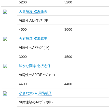
5200
5200
天真爛漫 双海亜美
Vi属性のDPｱｯﾌﾟ(中)
4500
3000
天衣無縫 双海真美
Vi属性のAPｱｯﾌﾟ(中)
3000
4500
静かな闘志 北沢志保
Vi属性のAP/DPｱｯﾌﾟ(中)
4400
4400
小さな大ｽﾀ- 周防桃子
Vi属性敵のAPﾀﾞｳﾝ(中)