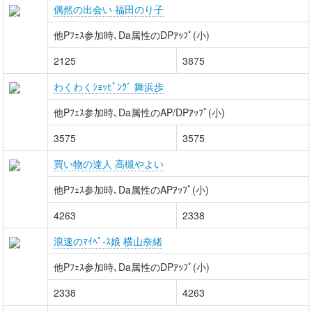
偶然の出会い 福田のり子
他Pﾌｪｽ参加時､Da属性のDPｱｯﾌﾟ(小)
2125
3875
わくわくｼｮｯﾋﾟﾝｸﾞ 舞浜歩
他Pﾌｪｽ参加時､Da属性のAP/DPｱｯﾌﾟ(小)
3575
3575
買い物の達人 高槻やよい
他Pﾌｪｽ参加時､Da属性のAPｱｯﾌﾟ(小)
4263
2338
浪速のﾏｲﾍﾟ-ｽ娘 横山奈緒
他Pﾌｪｽ参加時､Da属性のDPｱｯﾌﾟ(小)
2338
4263