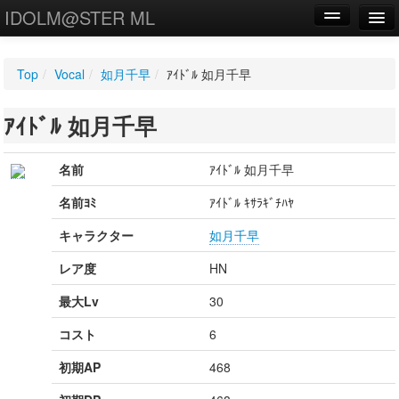
IDOLM@STER ML
編集
Top
/
Vocal
/
如月千早
/
ｱｲﾄﾞﾙ 如月千早
新規
ｱｲﾄﾞﾙ 如月千早
WIKI
設定
名前
ｱｲﾄﾞﾙ 如月千早
名前ﾖﾐ
ｱｲﾄﾞﾙ ｷｻﾗｷﾞﾁﾊﾔ
キャラクター
如月千早
レア度
HN
最大Lv
30
コスト
6
初期AP
468