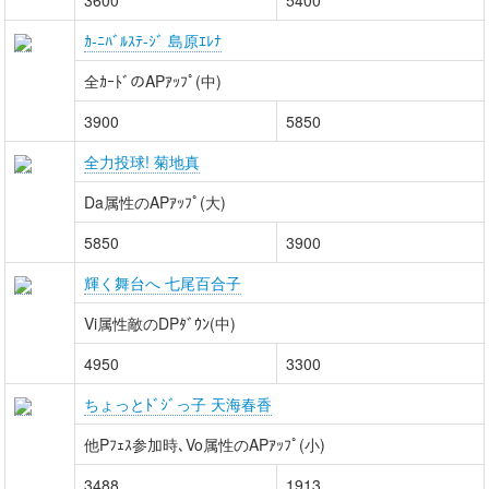
3600
5400
ｶ-ﾆﾊﾞﾙｽﾃ-ｼﾞ 島原ｴﾚﾅ
全ｶｰﾄﾞのAPｱｯﾌﾟ(中)
3900
5850
全力投球! 菊地真
Da属性のAPｱｯﾌﾟ(大)
5850
3900
輝く舞台へ 七尾百合子
Vi属性敵のDPﾀﾞｳﾝ(中)
4950
3300
ちょっとﾄﾞｼﾞっ子 天海春香
他Pﾌｪｽ参加時､Vo属性のAPｱｯﾌﾟ(小)
3488
1913