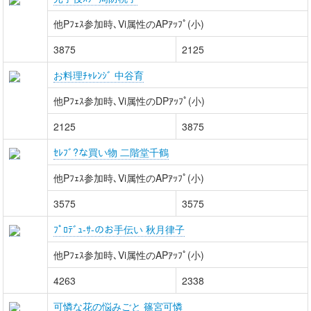
他Pﾌｪｽ参加時､Vi属性のAPｱｯﾌﾟ(小)
3875
2125
お料理ﾁｬﾚﾝｼﾞ 中谷育
他Pﾌｪｽ参加時､Vi属性のDPｱｯﾌﾟ(小)
2125
3875
ｾﾚﾌﾞ?な買い物 二階堂千鶴
他Pﾌｪｽ参加時､Vi属性のAPｱｯﾌﾟ(小)
3575
3575
ﾌﾟﾛﾃﾞｭ-ｻ-のお手伝い 秋月律子
他Pﾌｪｽ参加時､Vi属性のAPｱｯﾌﾟ(小)
4263
2338
可憐な花の悩みごと 篠宮可憐