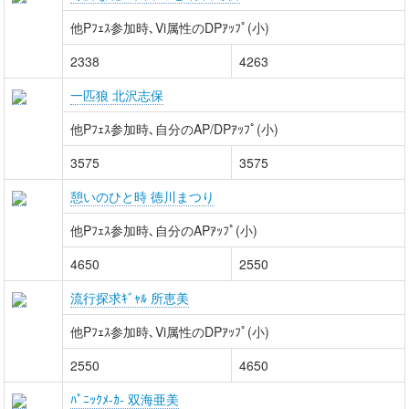
他Pﾌｪｽ参加時､Vi属性のDPｱｯﾌﾟ(小)
2338
4263
一匹狼 北沢志保
他Pﾌｪｽ参加時､自分のAP/DPｱｯﾌﾟ(小)
3575
3575
憩いのひと時 徳川まつり
他Pﾌｪｽ参加時､自分のAPｱｯﾌﾟ(小)
4650
2550
流行探求ｷﾞｬﾙ 所恵美
他Pﾌｪｽ参加時､Vi属性のDPｱｯﾌﾟ(小)
2550
4650
ﾊﾟﾆｯｸﾒ-ｶ- 双海亜美