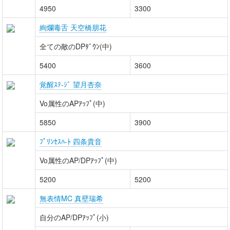
4950
3300
絢爛毒舌 天空橋朋花
全ての敵のDPﾀﾞｳﾝ(中)
5400
3600
覚醒ｽﾃ-ｼﾞ 望月杏奈
Vo属性のAPｱｯﾌﾟ(中)
5850
3900
ﾌﾟﾘﾝｾｽﾊ-ﾄ 四条貴音
Vo属性のAP/DPｱｯﾌﾟ(中)
5200
5200
無表情MC 真壁瑞希
自分のAP/DPｱｯﾌﾟ(小)