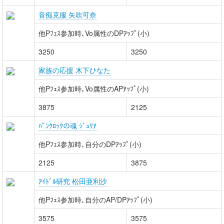
音痴克服 矢吹可奈
他Pﾌｪｽ参加時､Vo属性のDPｱｯﾌﾟ(小)
3250
3250
家族の応援 木下ひなた
他Pﾌｪｽ参加時､Vo属性のAPｱｯﾌﾟ(小)
3875
2125
ﾊﾟﾝｸﾛｯｸの魂 ｼﾞｭﾘｱ
他Pﾌｪｽ参加時､自分のDPｱｯﾌﾟ(小)
2125
3875
ｱｲﾄﾞﾙ研究 松田亜利沙
他Pﾌｪｽ参加時､自分のAP/DPｱｯﾌﾟ(小)
3575
3575