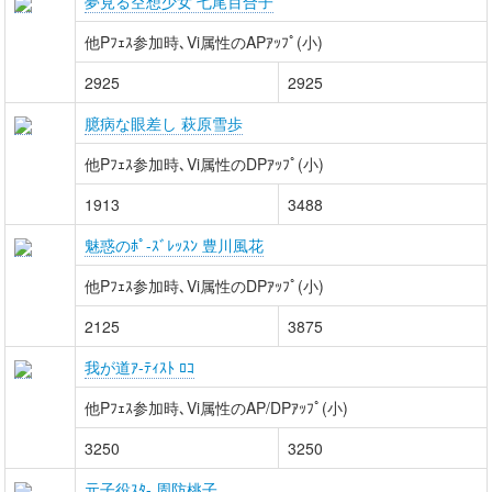
夢見る空想少女 七尾百合子
他Pﾌｪｽ参加時､Vi属性のAPｱｯﾌﾟ(小)
2925
2925
臆病な眼差し 萩原雪歩
他Pﾌｪｽ参加時､Vi属性のDPｱｯﾌﾟ(小)
1913
3488
魅惑のﾎﾟ-ｽﾞﾚｯｽﾝ 豊川風花
他Pﾌｪｽ参加時､Vi属性のDPｱｯﾌﾟ(小)
2125
3875
我が道ｱ-ﾃｨｽﾄ ﾛｺ
他Pﾌｪｽ参加時､Vi属性のAP/DPｱｯﾌﾟ(小)
3250
3250
元子役ｽﾀ- 周防桃子