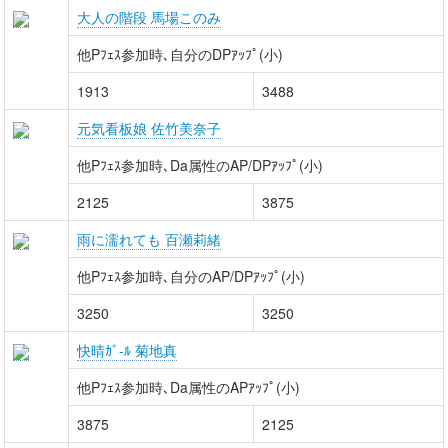
大人の階段 馬場このみ
他Pﾌｪｽ参加時､自分のDPｱｯﾌﾟ(小)
1913
3488
元気看板娘 佐竹美奈子
他Pﾌｪｽ参加時､Da属性のAP/DPｱｯﾌﾟ(小)
2125
3875
雨に濡れても 百瀬莉緒
他Pﾌｪｽ参加時､自分のAP/DPｱｯﾌﾟ(小)
3250
3250
快晴ｶﾞ-ﾙ 菊地真
他Pﾌｪｽ参加時､Da属性のAPｱｯﾌﾟ(小)
3875
2125