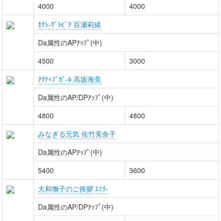
4000
4000
ｾｸｼ-ｸﾞﾗﾋﾞｱ 百瀬莉緒
Da属性のAPｱｯﾌﾟ(中)
4500
3000
ｱｸﾃｨﾌﾞｶﾞ-ﾙ 高坂海美
Da属性のAP/DPｱｯﾌﾟ(中)
4800
4800
みなぎる元気 佐竹美奈子
Da属性のAPｱｯﾌﾟ(中)
5400
3600
大和撫子のご挨拶 ｴﾐﾘ-
Da属性のAP/DPｱｯﾌﾟ(中)