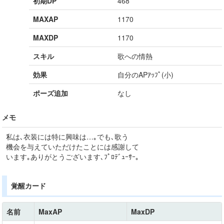
初期DP
468
MAXAP
1170
MAXDP
1170
スキル
歌への情熱
効果
自分のAPｱｯﾌﾟ(小)
ポーズ追加
なし
メモ
私は､衣装には特に興味は…｡でも､歌う
機会を与えていただけたことには感謝して
います｡ありがとうございます､ﾌﾟﾛﾃﾞｭｰｻｰ｡
覚醒カード
名前
MaxAP
MaxDP