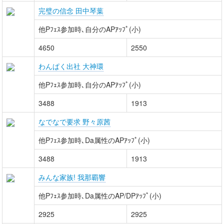
完璧の信念 田中琴葉
他Pﾌｪｽ参加時､自分のAPｱｯﾌﾟ(小)
4650
2550
わんぱく出社 大神環
他Pﾌｪｽ参加時､自分のAPｱｯﾌﾟ(小)
3488
1913
なでなで要求 野々原茜
他Pﾌｪｽ参加時､Da属性のAPｱｯﾌﾟ(小)
3488
1913
みんな家族! 我那覇響
他Pﾌｪｽ参加時､Da属性のAP/DPｱｯﾌﾟ(小)
2925
2925