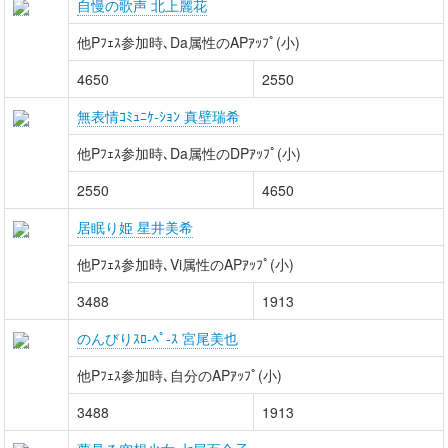
自慢の歌声 北上麗花
他Pﾌｪｽ参加時､Da属性のAPｱｯﾌﾟ(小)
4650
2550
無表情ｺﾐｭﾆｹ-ｼｮﾝ 真壁瑞希
他Pﾌｪｽ参加時､Da属性のDPｱｯﾌﾟ(小)
2550
4650
居眠り姫 星井美希
他Pﾌｪｽ参加時､Vi属性のAPｱｯﾌﾟ(小)
3488
1913
のんびりｽﾛ-ﾍﾟ-ｽ 宮尾美也
他Pﾌｪｽ参加時､自分のAPｱｯﾌﾟ(小)
3488
1913