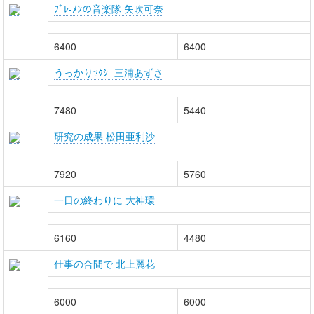
ﾌﾞﾚ-ﾒﾝの音楽隊 矢吹可奈
6400
6400
うっかりｾｸｼ- 三浦あずさ
7480
5440
研究の成果 松田亜利沙
7920
5760
一日の終わりに 大神環
6160
4480
仕事の合間で 北上麗花
6000
6000