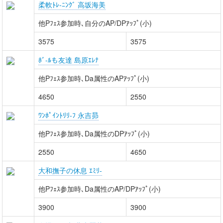
柔軟ﾄﾚ-ﾆﾝｸﾞ 高坂海美
他Pﾌｪｽ参加時､自分のAP/DPｱｯﾌﾟ(小)
3575
3575
ﾎﾞ-ﾙも友達 島原ｴﾚﾅ
他Pﾌｪｽ参加時､Da属性のAPｱｯﾌﾟ(小)
4650
2550
ﾜﾝﾎﾟｲﾝﾄﾘﾘ-ﾌ 永吉昴
他Pﾌｪｽ参加時､Da属性のDPｱｯﾌﾟ(小)
2550
4650
大和撫子の休息 ｴﾐﾘ-
他Pﾌｪｽ参加時､Da属性のAP/DPｱｯﾌﾟ(小)
3900
3900