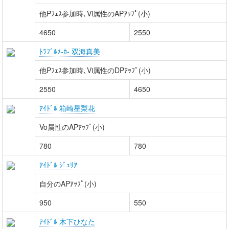
他Pﾌｪｽ参加時､Vi属性のAPｱｯﾌﾟ(小)
4650
2550
ﾄﾗﾌﾞﾙﾒ-ｶ- 双海真美
他Pﾌｪｽ参加時､Vi属性のDPｱｯﾌﾟ(小)
2550
4650
ｱｲﾄﾞﾙ 箱崎星梨花
Vo属性のAPｱｯﾌﾟ(小)
780
780
ｱｲﾄﾞﾙ ｼﾞｭﾘｱ
自分のAPｱｯﾌﾟ(小)
950
550
ｱｲﾄﾞﾙ 木下ひなた