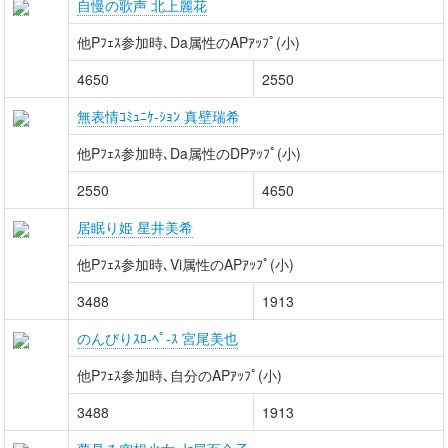
自慢の歌声 北上麗花
他Pﾌｪｽ参加時､Da属性のAPｱｯﾌﾟ(小)
4650
2550
無表情ｺﾐｭﾆｹ-ｼｮﾝ 真壁瑞希
他Pﾌｪｽ参加時､Da属性のDPｱｯﾌﾟ(小)
2550
4650
居眠り姫 星井美希
他Pﾌｪｽ参加時､Vi属性のAPｱｯﾌﾟ(小)
3488
1913
のんびりｽﾛ-ﾍﾟ-ｽ 宮尾美也
他Pﾌｪｽ参加時､自分のAPｱｯﾌﾟ(小)
3488
1913