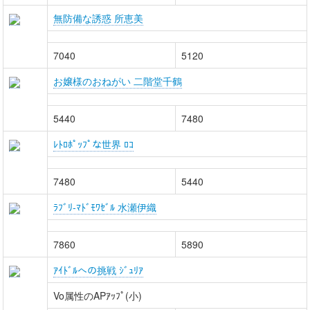
無防備な誘惑 所恵美
7040
5120
お嬢様のおねがい 二階堂千鶴
5440
7480
ﾚﾄﾛﾎﾟｯﾌﾟな世界 ﾛｺ
7480
5440
ﾗﾌﾞﾘ-ﾏﾄﾞﾓﾜｾﾞﾙ 水瀬伊織
7860
5890
ｱｲﾄﾞﾙへの挑戦 ｼﾞｭﾘｱ
Vo属性のAPｱｯﾌﾟ(小)