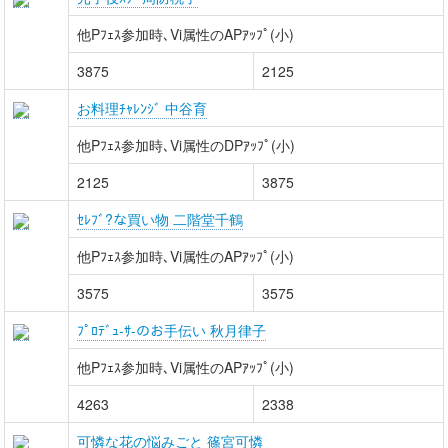
他Pﾌｪｽ参加時､Vi属性のAPｱｯﾌﾟ(小)
3875
2125
お料理ﾁｬﾚﾝｼﾞ 中谷育
他Pﾌｪｽ参加時､Vi属性のDPｱｯﾌﾟ(小)
2125
3875
ｾﾚﾌﾞ?な買い物 二階堂千鶴
他Pﾌｪｽ参加時､Vi属性のAPｱｯﾌﾟ(小)
3575
3575
ﾌﾟﾛﾃﾞｭ-ｻ-のお手伝い 秋月律子
他Pﾌｪｽ参加時､Vi属性のAPｱｯﾌﾟ(小)
4263
2338
可憐な花の悩みごと 篠宮可憐