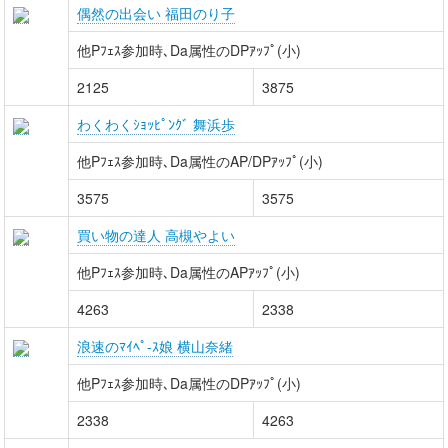
偶然の出会い 福田のり子
他Pﾌｪｽ参加時､Da属性のDPｱｯﾌﾟ(小)
2125
3875
わくわくｼｮｯﾋﾟﾝｸﾞ 舞浜歩
他Pﾌｪｽ参加時､Da属性のAP/DPｱｯﾌﾟ(小)
3575
3575
買い物の達人 高槻やよい
他Pﾌｪｽ参加時､Da属性のAPｱｯﾌﾟ(小)
4263
2338
浪速のﾏｲﾍﾟ-ｽ娘 横山奈緒
他Pﾌｪｽ参加時､Da属性のDPｱｯﾌﾟ(小)
2338
4263