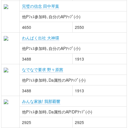
完璧の信念 田中琴葉
他Pﾌｪｽ参加時､自分のAPｱｯﾌﾟ(小)
4650
2550
わんぱく出社 大神環
他Pﾌｪｽ参加時､自分のAPｱｯﾌﾟ(小)
3488
1913
なでなで要求 野々原茜
他Pﾌｪｽ参加時､Da属性のAPｱｯﾌﾟ(小)
3488
1913
みんな家族! 我那覇響
他Pﾌｪｽ参加時､Da属性のAP/DPｱｯﾌﾟ(小)
2925
2925