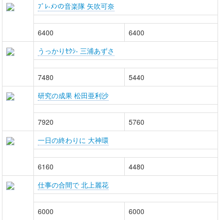
ﾌﾞﾚ-ﾒﾝの音楽隊 矢吹可奈
6400
6400
うっかりｾｸｼ- 三浦あずさ
7480
5440
研究の成果 松田亜利沙
7920
5760
一日の終わりに 大神環
6160
4480
仕事の合間で 北上麗花
6000
6000