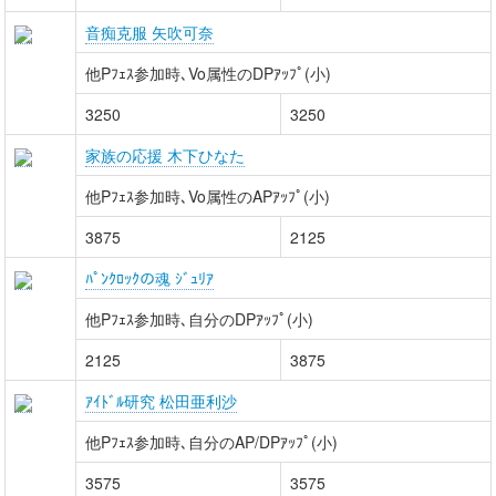
音痴克服 矢吹可奈
他Pﾌｪｽ参加時､Vo属性のDPｱｯﾌﾟ(小)
3250
3250
家族の応援 木下ひなた
他Pﾌｪｽ参加時､Vo属性のAPｱｯﾌﾟ(小)
3875
2125
ﾊﾟﾝｸﾛｯｸの魂 ｼﾞｭﾘｱ
他Pﾌｪｽ参加時､自分のDPｱｯﾌﾟ(小)
2125
3875
ｱｲﾄﾞﾙ研究 松田亜利沙
他Pﾌｪｽ参加時､自分のAP/DPｱｯﾌﾟ(小)
3575
3575