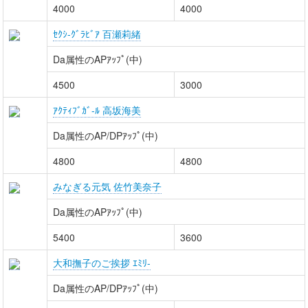
4000
4000
ｾｸｼ-ｸﾞﾗﾋﾞｱ 百瀬莉緒
Da属性のAPｱｯﾌﾟ(中)
4500
3000
ｱｸﾃｨﾌﾞｶﾞ-ﾙ 高坂海美
Da属性のAP/DPｱｯﾌﾟ(中)
4800
4800
みなぎる元気 佐竹美奈子
Da属性のAPｱｯﾌﾟ(中)
5400
3600
大和撫子のご挨拶 ｴﾐﾘ-
Da属性のAP/DPｱｯﾌﾟ(中)