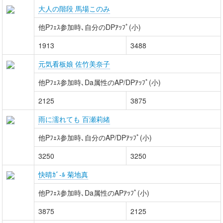
大人の階段 馬場このみ
他Pﾌｪｽ参加時､自分のDPｱｯﾌﾟ(小)
1913
3488
元気看板娘 佐竹美奈子
他Pﾌｪｽ参加時､Da属性のAP/DPｱｯﾌﾟ(小)
2125
3875
雨に濡れても 百瀬莉緒
他Pﾌｪｽ参加時､自分のAP/DPｱｯﾌﾟ(小)
3250
3250
快晴ｶﾞ-ﾙ 菊地真
他Pﾌｪｽ参加時､Da属性のAPｱｯﾌﾟ(小)
3875
2125