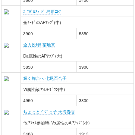
3600
5400
ｶ-ﾆﾊﾞﾙｽﾃ-ｼﾞ 島原ｴﾚﾅ
全ｶｰﾄﾞのAPｱｯﾌﾟ(中)
3900
5850
全力投球! 菊地真
Da属性のAPｱｯﾌﾟ(大)
5850
3900
輝く舞台へ 七尾百合子
Vi属性敵のDPﾀﾞｳﾝ(中)
4950
3300
ちょっとﾄﾞｼﾞっ子 天海春香
他Pﾌｪｽ参加時､Vo属性のAPｱｯﾌﾟ(小)
3488
1913