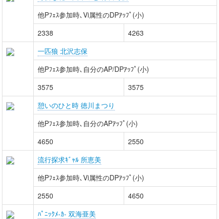
他Pﾌｪｽ参加時､Vi属性のDPｱｯﾌﾟ(小)
2338
4263
一匹狼 北沢志保
他Pﾌｪｽ参加時､自分のAP/DPｱｯﾌﾟ(小)
3575
3575
憩いのひと時 徳川まつり
他Pﾌｪｽ参加時､自分のAPｱｯﾌﾟ(小)
4650
2550
流行探求ｷﾞｬﾙ 所恵美
他Pﾌｪｽ参加時､Vi属性のDPｱｯﾌﾟ(小)
2550
4650
ﾊﾟﾆｯｸﾒ-ｶ- 双海亜美