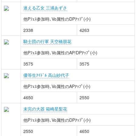
迷える乙女 三浦あずさ
他Pﾌｪｽ参加時､Vo属性のDPｱｯﾌﾟ(小)
2338
4263
騎士団の行軍 天空橋朋花
他Pﾌｪｽ参加時､Vo属性のAP/DPｱｯﾌﾟ(小)
3575
3575
優等生ｱｲﾄﾞﾙ 高山紗代子
他Pﾌｪｽ参加時､Vo属性のAPｱｯﾌﾟ(小)
4650
2550
未完の大器 箱崎星梨花
他Pﾌｪｽ参加時､Vo属性のDPｱｯﾌﾟ(小)
2550
4650