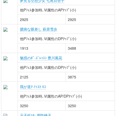
夢見る空想少女 七尾百合子
他Pﾌｪｽ参加時､Vi属性のAPｱｯﾌﾟ(小)
2925
2925
臆病な眼差し 萩原雪歩
他Pﾌｪｽ参加時､Vi属性のDPｱｯﾌﾟ(小)
1913
3488
魅惑のﾎﾟ-ｽﾞﾚｯｽﾝ 豊川風花
他Pﾌｪｽ参加時､Vi属性のDPｱｯﾌﾟ(小)
2125
3875
我が道ｱ-ﾃｨｽﾄ ﾛｺ
他Pﾌｪｽ参加時､Vi属性のAP/DPｱｯﾌﾟ(小)
3250
3250
元子役ｽﾀ- 周防桃子