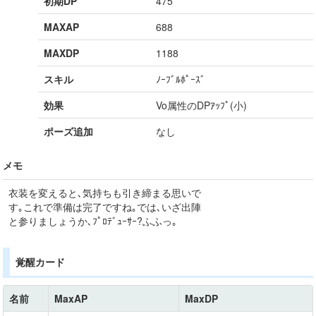
初期DP
475
MAXAP
688
MAXDP
1188
スキル
ﾉｰﾌﾞﾙﾎﾟｰｽﾞ
効果
Vo属性のDPｱｯﾌﾟ(小)
ポーズ追加
なし
メモ
衣装を変えると､気持ちも引き締まる思いで
す｡これで準備は完了ですね｡では､いざ出陣
と参りましょうか､ﾌﾟﾛﾃﾞｭｰｻｰ?ふふっ｡
覚醒カード
名前
MaxAP
MaxDP