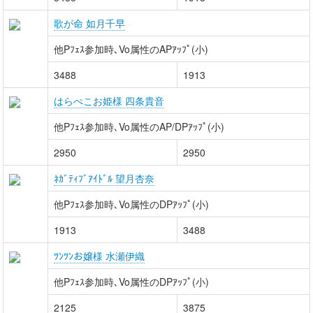
歌が命 如月千早
他Pﾌｪｽ参加時､Vo属性のAPｱｯﾌﾟ(小)
3488
1913
はらぺこお姫様 四条貴音
他Pﾌｪｽ参加時､Vo属性のAP/DPｱｯﾌﾟ(小)
2950
2950
ﾈｶﾞﾃｨﾌﾞｱｲﾄﾞﾙ 望月杏奈
他Pﾌｪｽ参加時､Vo属性のDPｱｯﾌﾟ(小)
1913
3488
ﾂﾝﾂﾝお嬢様 水瀬伊織
他Pﾌｪｽ参加時､Vo属性のDPｱｯﾌﾟ(小)
2125
3875