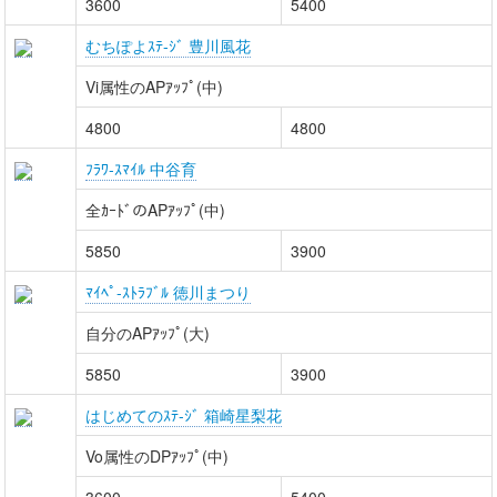
3600
5400
むちぽよｽﾃ-ｼﾞ 豊川風花
Vi属性のAPｱｯﾌﾟ(中)
4800
4800
ﾌﾗﾜ-ｽﾏｲﾙ 中谷育
全ｶｰﾄﾞのAPｱｯﾌﾟ(中)
5850
3900
ﾏｲﾍﾟ-ｽﾄﾗﾌﾞﾙ 徳川まつり
自分のAPｱｯﾌﾟ(大)
5850
3900
はじめてのｽﾃ-ｼﾞ 箱崎星梨花
Vo属性のDPｱｯﾌﾟ(中)