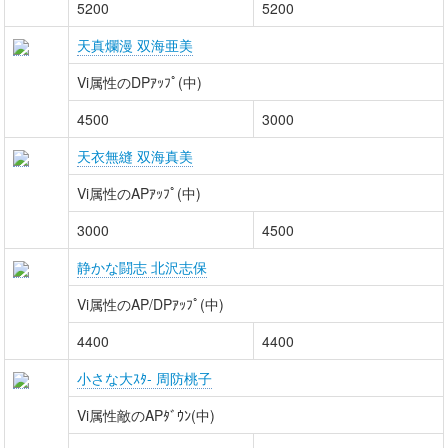
5200
5200
天真爛漫 双海亜美
Vi属性のDPｱｯﾌﾟ(中)
4500
3000
天衣無縫 双海真美
Vi属性のAPｱｯﾌﾟ(中)
3000
4500
静かな闘志 北沢志保
Vi属性のAP/DPｱｯﾌﾟ(中)
4400
4400
小さな大ｽﾀ- 周防桃子
Vi属性敵のAPﾀﾞｳﾝ(中)