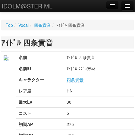
IDOLM@STER ML
編集
Top
/
Vocal
/
四条貴音
/
ｱｲﾄﾞﾙ 四条貴音
新規
ｱｲﾄﾞﾙ 四条貴音
WIKI
設定
名前
ｱｲﾄﾞﾙ 四条貴音
名前ﾖﾐ
ｱｲﾄﾞﾙ ｼｼﾞｮｳﾀｶﾈ
キャラクター
四条貴音
レア度
HN
最大Lv
30
コスト
5
初期AP
275