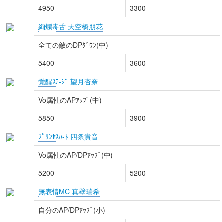
4950
3300
絢爛毒舌 天空橋朋花
全ての敵のDPﾀﾞｳﾝ(中)
5400
3600
覚醒ｽﾃ-ｼﾞ 望月杏奈
Vo属性のAPｱｯﾌﾟ(中)
5850
3900
ﾌﾟﾘﾝｾｽﾊ-ﾄ 四条貴音
Vo属性のAP/DPｱｯﾌﾟ(中)
5200
5200
無表情MC 真壁瑞希
自分のAP/DPｱｯﾌﾟ(小)